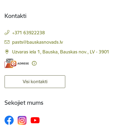
Kontakti
+371 63922238
E-pasts:
pasts@bauskasnovads.lv
Uzvaras iela 1, Bauska, Bauskas nov., LV - 3901
Visi kontakti
Sekojiet mums