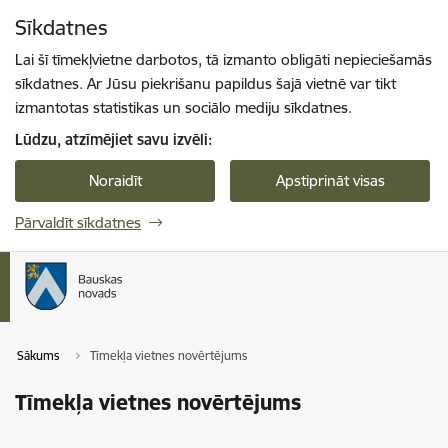
Pāriet uz lapas saturu
Sīkdatnes
Spied
lai meklētu
Enter
Lai šī tīmekļvietne darbotos, tā izmanto obligāti nepieciešamās
sīkdatnes. Ar Jūsu piekrišanu papildus šajā vietnē var tikt
izmantotas statistikas un sociālo mediju sīkdatnes.
Lūdzu, atzīmējiet savu izvēli:
Noraidīt
Apstiprināt visas
Pārvaldīt sīkdatnes
Sākums
Tīmekļa vietnes novērtējums
Tīmekļa vietnes novērtējums