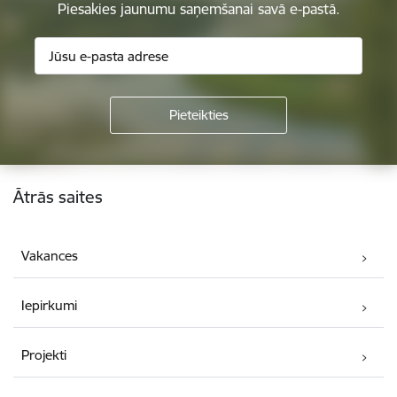
Piesakies jaunumu saņemšanai savā e-pastā.
Kājene
Ātrās saites
Vakances
Iepirkumi
Projekti