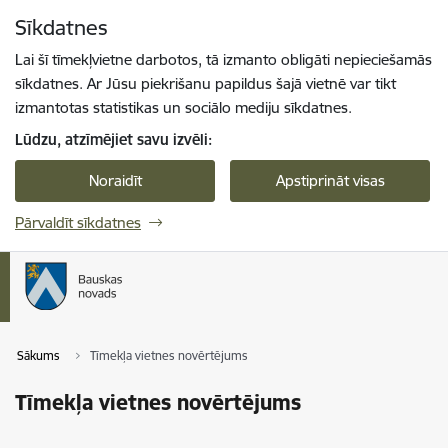
Pāriet uz lapas saturu
Sīkdatnes
Spied
lai meklētu
Enter
Lai šī tīmekļvietne darbotos, tā izmanto obligāti nepieciešamās
sīkdatnes. Ar Jūsu piekrišanu papildus šajā vietnē var tikt
izmantotas statistikas un sociālo mediju sīkdatnes.
Lūdzu, atzīmējiet savu izvēli:
Noraidīt
Apstiprināt visas
Pārvaldīt sīkdatnes
Sākums
Tīmekļa vietnes novērtējums
Tīmekļa vietnes novērtējums