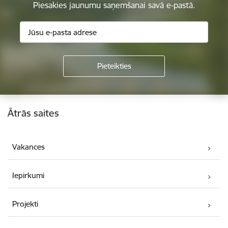
Piesakies jaunumu saņemšanai savā e-pastā.
Kājene
Ātrās saites
Vakances
Iepirkumi
Projekti