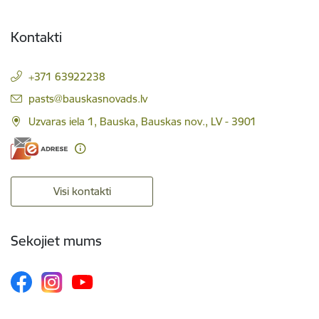
Kontakti
+371 63922238
E-pasts:
pasts@bauskasnovads.lv
Uzvaras iela 1, Bauska, Bauskas nov., LV - 3901
Visi kontakti
Sekojiet mums