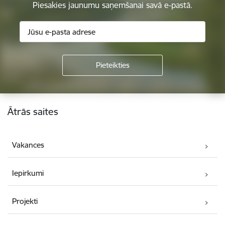
Piesakies jaunumu saņemšanai savā e-pastā.
Kājene
Ātrās saites
Vakances
Iepirkumi
Projekti