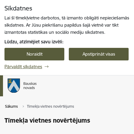
Pāriet uz lapas saturu
Sīkdatnes
Spied
lai meklētu
Enter
Lai šī tīmekļvietne darbotos, tā izmanto obligāti nepieciešamās
sīkdatnes. Ar Jūsu piekrišanu papildus šajā vietnē var tikt
izmantotas statistikas un sociālo mediju sīkdatnes.
Lūdzu, atzīmējiet savu izvēli:
Noraidīt
Apstiprināt visas
Pārvaldīt sīkdatnes
Sākums
Tīmekļa vietnes novērtējums
Tīmekļa vietnes novērtējums