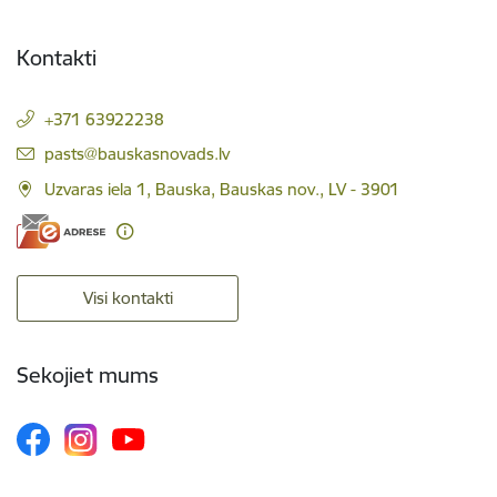
Kontakti
+371 63922238
E-pasts:
pasts@bauskasnovads.lv
Uzvaras iela 1, Bauska, Bauskas nov., LV - 3901
Visi kontakti
Sekojiet mums