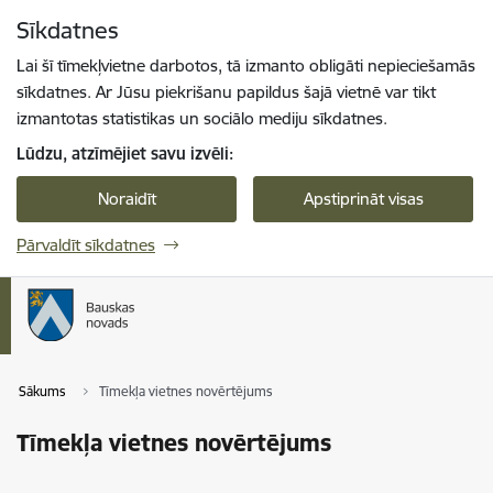
Pāriet uz lapas saturu
Sīkdatnes
Spied
lai meklētu
Enter
Lai šī tīmekļvietne darbotos, tā izmanto obligāti nepieciešamās
sīkdatnes. Ar Jūsu piekrišanu papildus šajā vietnē var tikt
izmantotas statistikas un sociālo mediju sīkdatnes.
Lūdzu, atzīmējiet savu izvēli:
Noraidīt
Apstiprināt visas
Pārvaldīt sīkdatnes
Sākums
Tīmekļa vietnes novērtējums
Tīmekļa vietnes novērtējums