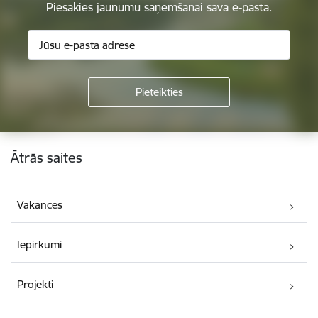
Piesakies jaunumu saņemšanai savā e-pastā.
Kājene
Ātrās saites
Vakances
Iepirkumi
Projekti