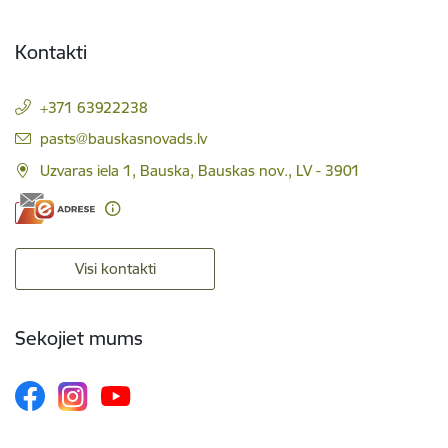
Kontakti
+371 63922238
E-pasts:
pasts@bauskasnovads.lv
Uzvaras iela 1, Bauska, Bauskas nov., LV - 3901
Visi kontakti
Sekojiet mums