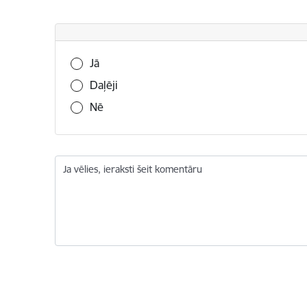
Vai šī informācija bija noderīga?
Jā
Daļēji
Nē
Ja vēlies, ieraksti šeit komentāru