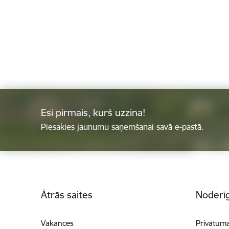
Esi pirmais, kurš uzzina!
Piesakies jaunumu saņemšanai savā e-pastā.
Kājene
Ātrās saites
Noderīg
Vakances
Privātuma