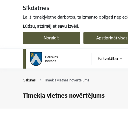
Pāriet uz lapas saturu
Sīkdatnes
Lai šī tīmekļvietne darbotos, tā izmanto obligāti nepiec
Lūdzu, atzīmējiet savu izvēli:
Noraidīt
Apstiprināt visas
Pašvaldība
Sākums
Tīmekļa vietnes novērtējums
Tīmekļa vietnes novērtējums