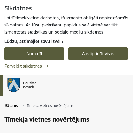
Pāriet uz lapas saturu
Sīkdatnes
Spied
lai meklētu
Enter
Lai šī tīmekļvietne darbotos, tā izmanto obligāti nepieciešamās
sīkdatnes. Ar Jūsu piekrišanu papildus šajā vietnē var tikt
izmantotas statistikas un sociālo mediju sīkdatnes.
Lūdzu, atzīmējiet savu izvēli:
Noraidīt
Apstiprināt visas
Pārvaldīt sīkdatnes
Sākums
Tīmekļa vietnes novērtējums
Tīmekļa vietnes novērtējums