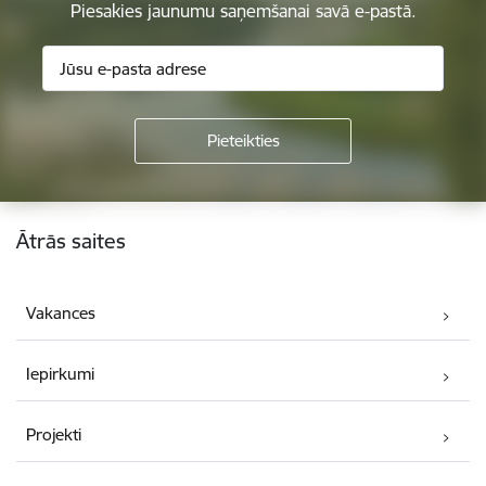
Piesakies jaunumu saņemšanai savā e-pastā.
Kājene
Ātrās saites
Vakances
Iepirkumi
Projekti