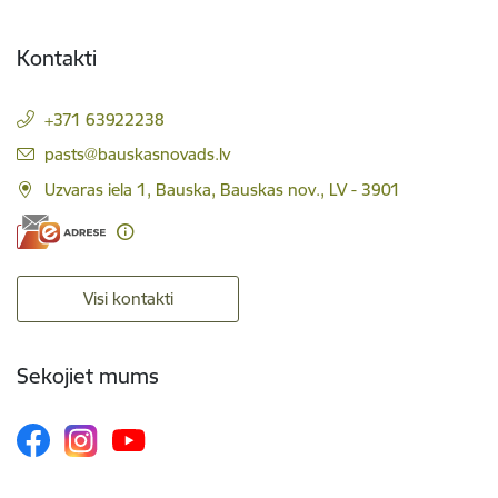
Kontakti
+371 63922238
E-pasts:
pasts@bauskasnovads.lv
Uzvaras iela 1, Bauska, Bauskas nov., LV - 3901
Visi kontakti
Sekojiet mums