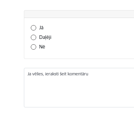
Vai šī informācija bija noderīga?
Jā
Daļēji
Nē
Ja vēlies, ieraksti šeit komentāru