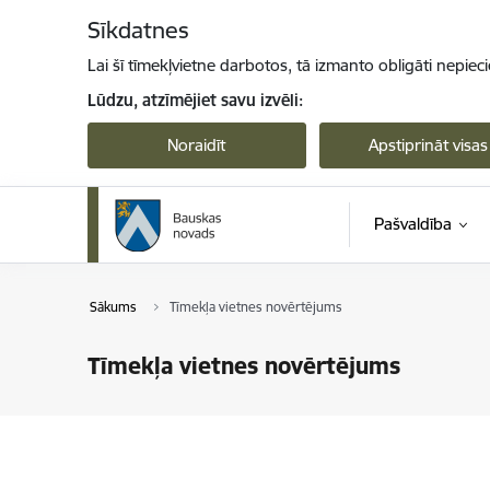
Pāriet uz lapas saturu
Sīkdatnes
Lai šī tīmekļvietne darbotos, tā izmanto obligāti nepiec
Lūdzu, atzīmējiet savu izvēli:
Noraidīt
Apstiprināt visas
Pašvaldība
Sākums
Tīmekļa vietnes novērtējums
Tīmekļa vietnes novērtējums