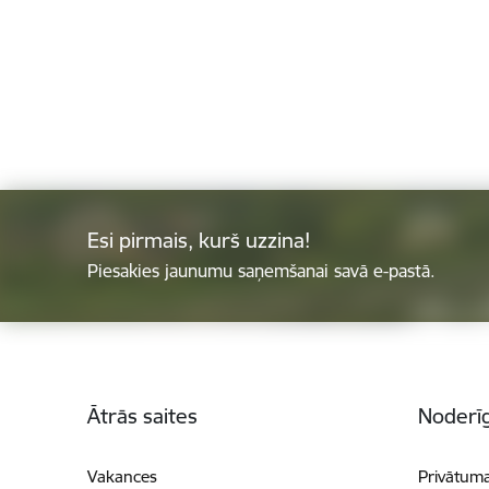
Esi pirmais, kurš uzzina!
Piesakies jaunumu saņemšanai savā e-pastā.
Kājene
Ātrās saites
Noderīg
Vakances
Privātuma