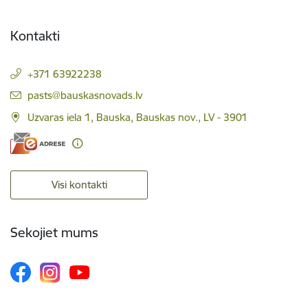
Kontakti
+371 63922238
E-pasts:
pasts@bauskasnovads.lv
Uzvaras iela 1, Bauska, Bauskas nov., LV - 3901
Visi kontakti
Sekojiet mums