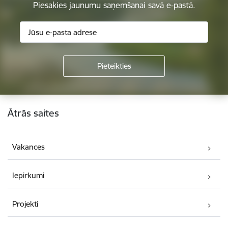
Piesakies jaunumu saņemšanai savā e-pastā.
Kājene
Ātrās saites
Vakances
Iepirkumi
Projekti