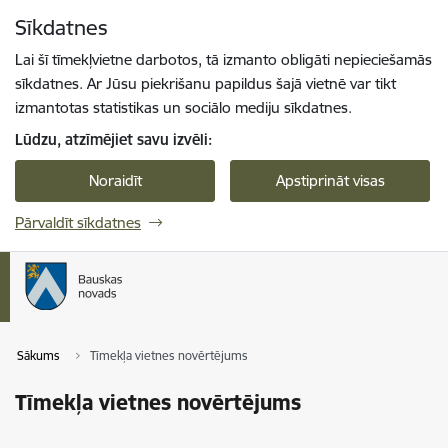
Pāriet uz lapas saturu
Sīkdatnes
Spied
lai meklētu
Enter
Lai šī tīmekļvietne darbotos, tā izmanto obligāti nepieciešamās
sīkdatnes. Ar Jūsu piekrišanu papildus šajā vietnē var tikt
izmantotas statistikas un sociālo mediju sīkdatnes.
Lūdzu, atzīmējiet savu izvēli:
Noraidīt
Apstiprināt visas
Pārvaldīt sīkdatnes
Sākums
Tīmekļa vietnes novērtējums
Tīmekļa vietnes novērtējums