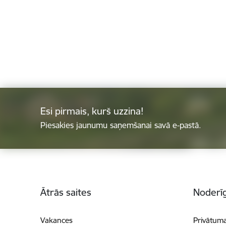
Esi pirmais, kurš uzzina!
Piesakies jaunumu saņemšanai savā e-pastā.
Kājene
Ātrās saites
Noderīg
Vakances
Privātuma