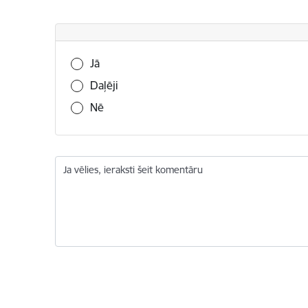
Vai šī informācija bija noderīga?
Jā
Daļēji
Nē
Ja vēlies, ieraksti šeit komentāru