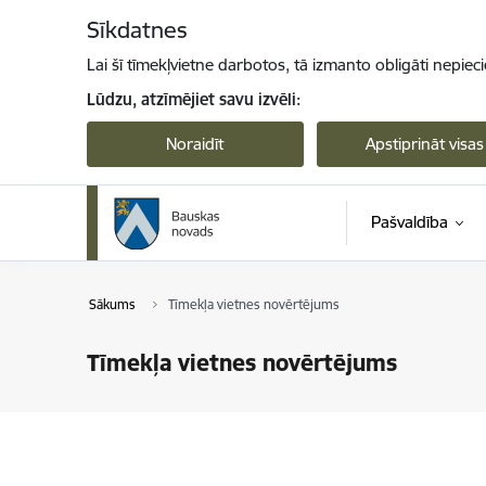
Pāriet uz lapas saturu
Sīkdatnes
Lai šī tīmekļvietne darbotos, tā izmanto obligāti nepiec
Lūdzu, atzīmējiet savu izvēli:
Noraidīt
Apstiprināt visas
Pašvaldība
Sākums
Tīmekļa vietnes novērtējums
Tīmekļa vietnes novērtējums