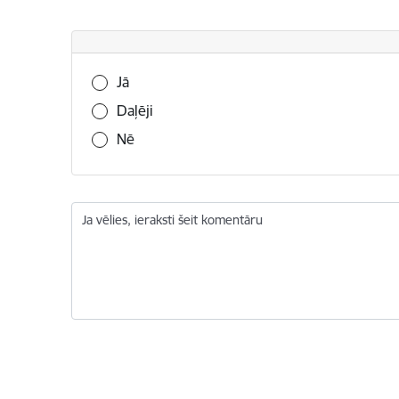
Vai šī informācija bija noderīga?
Jā
Daļēji
Nē
Ja vēlies, ieraksti šeit komentāru