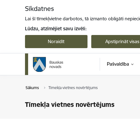
Pāriet uz lapas saturu
Sīkdatnes
Lai šī tīmekļvietne darbotos, tā izmanto obligāti nepiec
Lūdzu, atzīmējiet savu izvēli:
Noraidīt
Apstiprināt visas
Pašvaldība
Sākums
Tīmekļa vietnes novērtējums
Tīmekļa vietnes novērtējums