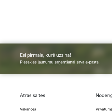
Esi pirmais, kurš uzzina!
Piesakies jaunumu saņemšanai savā e-pastā.
Kājene
Ātrās saites
Noderīg
Vakances
Privātuma