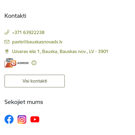
Kontakti
+371 63922238
E-pasts:
pasts@bauskasnovads.lv
Uzvaras iela 1, Bauska, Bauskas nov., LV - 3901
Visi kontakti
Sekojiet mums