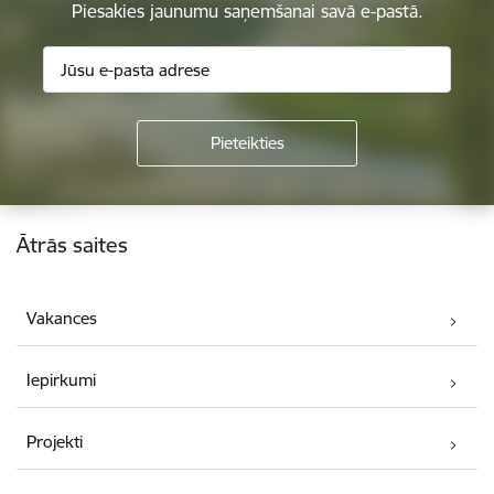
Piesakies jaunumu saņemšanai savā e-pastā.
Kājene
Ātrās saites
Vakances
Iepirkumi
Projekti