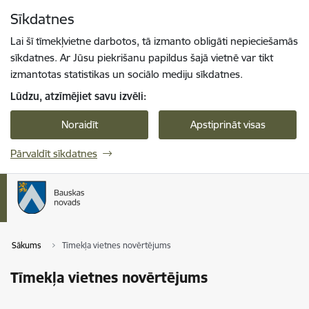
Pāriet uz lapas saturu
Sīkdatnes
Spied
lai meklētu
Enter
Lai šī tīmekļvietne darbotos, tā izmanto obligāti nepieciešamās
sīkdatnes. Ar Jūsu piekrišanu papildus šajā vietnē var tikt
izmantotas statistikas un sociālo mediju sīkdatnes.
Lūdzu, atzīmējiet savu izvēli:
Noraidīt
Apstiprināt visas
Pārvaldīt sīkdatnes
Sākums
Tīmekļa vietnes novērtējums
Tīmekļa vietnes novērtējums