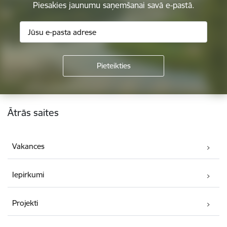
Piesakies jaunumu saņemšanai savā e-pastā.
Kājene
Ātrās saites
Vakances
Iepirkumi
Projekti