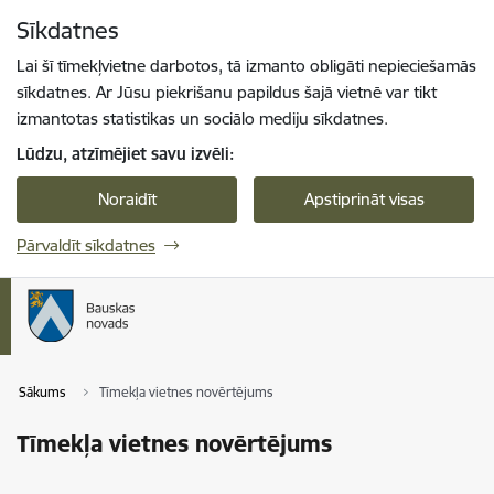
Pāriet uz lapas saturu
Sīkdatnes
Spied
lai meklētu
Enter
Lai šī tīmekļvietne darbotos, tā izmanto obligāti nepieciešamās
sīkdatnes. Ar Jūsu piekrišanu papildus šajā vietnē var tikt
izmantotas statistikas un sociālo mediju sīkdatnes.
Lūdzu, atzīmējiet savu izvēli:
Noraidīt
Apstiprināt visas
Pārvaldīt sīkdatnes
Sākums
Tīmekļa vietnes novērtējums
Tīmekļa vietnes novērtējums