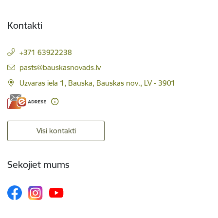
Kontakti
+371 63922238
E-pasts:
pasts@bauskasnovads.lv
Uzvaras iela 1, Bauska, Bauskas nov., LV - 3901
Visi kontakti
Sekojiet mums