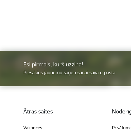
Esi pirmais, kurš uzzina!
Piesakies jaunumu saņemšanai savā e-pastā.
Kājene
Ātrās saites
Noderīg
Vakances
Privātuma