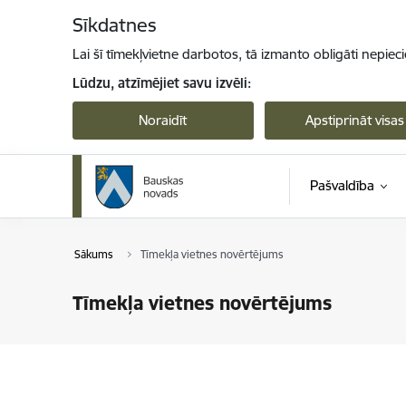
Pāriet uz lapas saturu
Sīkdatnes
Lai šī tīmekļvietne darbotos, tā izmanto obligāti nepiec
Lūdzu, atzīmējiet savu izvēli:
Noraidīt
Apstiprināt visas
Pašvaldība
Sākums
Tīmekļa vietnes novērtējums
Tīmekļa vietnes novērtējums