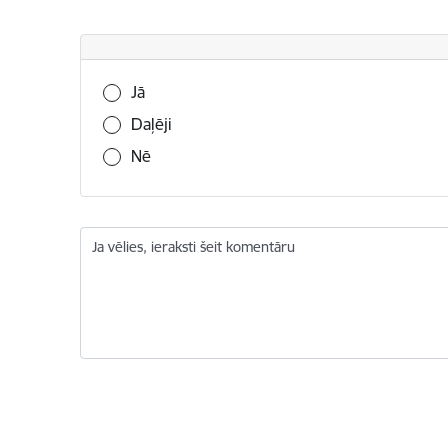
Vai šī informācija bija noderīga?
Jā
Daļēji
Nē
Ja vēlies, ieraksti šeit komentāru