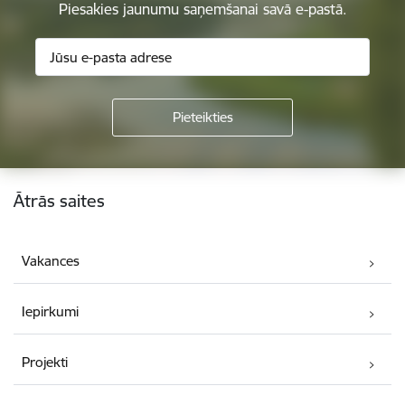
Piesakies jaunumu saņemšanai savā e-pastā.
Kājene
Ātrās saites
Vakances
Iepirkumi
Projekti