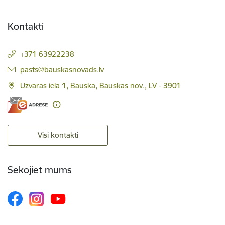
Kontakti
+371 63922238
E-pasts:
pasts@bauskasnovads.lv
Uzvaras iela 1, Bauska, Bauskas nov., LV - 3901
Visi kontakti
Sekojiet mums