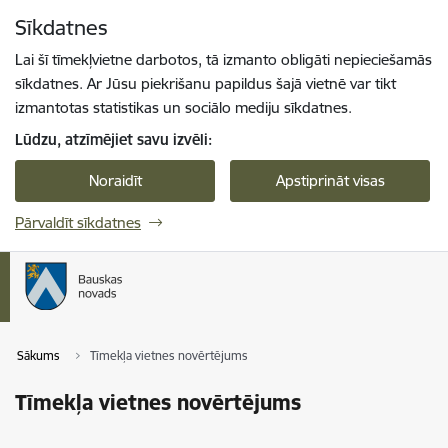
Pāriet uz lapas saturu
Sīkdatnes
Spied
lai meklētu
Enter
Lai šī tīmekļvietne darbotos, tā izmanto obligāti nepieciešamās
sīkdatnes. Ar Jūsu piekrišanu papildus šajā vietnē var tikt
izmantotas statistikas un sociālo mediju sīkdatnes.
Lūdzu, atzīmējiet savu izvēli:
Noraidīt
Apstiprināt visas
Pārvaldīt sīkdatnes
Sākums
Tīmekļa vietnes novērtējums
Tīmekļa vietnes novērtējums