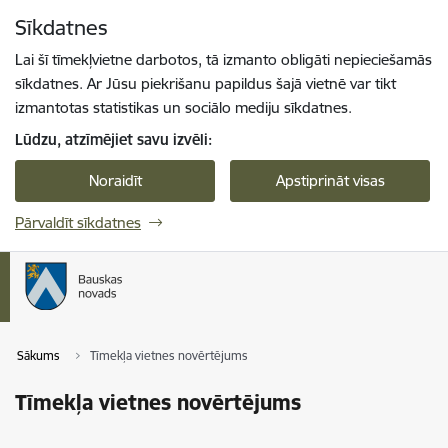
Pāriet uz lapas saturu
Sīkdatnes
Spied
lai meklētu
Enter
Lai šī tīmekļvietne darbotos, tā izmanto obligāti nepieciešamās
sīkdatnes. Ar Jūsu piekrišanu papildus šajā vietnē var tikt
izmantotas statistikas un sociālo mediju sīkdatnes.
Lūdzu, atzīmējiet savu izvēli:
Noraidīt
Apstiprināt visas
Pārvaldīt sīkdatnes
Sākums
Tīmekļa vietnes novērtējums
Tīmekļa vietnes novērtējums