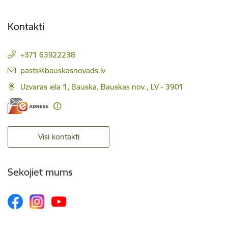
Kontakti
+371 63922238
E-pasts:
pasts@bauskasnovads.lv
Uzvaras iela 1, Bauska, Bauskas nov., LV - 3901
Visi kontakti
Sekojiet mums