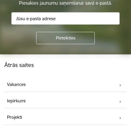
Piesakies jaunumu saņemšanai savā e-pastā.
Kājene
Ātrās saites
Vakances
Iepirkumi
Projekti