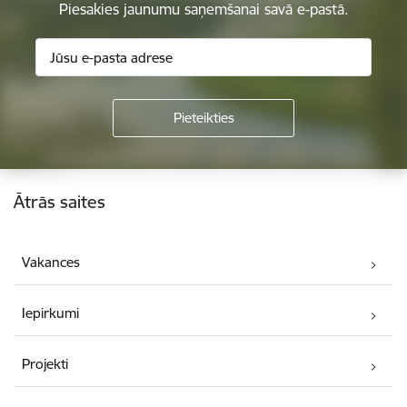
Piesakies jaunumu saņemšanai savā e-pastā.
Kājene
Ātrās saites
Vakances
Iepirkumi
Projekti