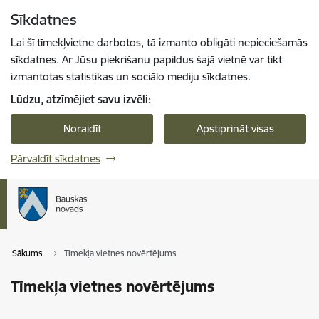
Pāriet uz lapas saturu
Sīkdatnes
Spied
lai meklētu
Enter
Lai šī tīmekļvietne darbotos, tā izmanto obligāti nepieciešamās
sīkdatnes. Ar Jūsu piekrišanu papildus šajā vietnē var tikt
izmantotas statistikas un sociālo mediju sīkdatnes.
Lūdzu, atzīmējiet savu izvēli:
Noraidīt
Apstiprināt visas
Pārvaldīt sīkdatnes
Sākums
Tīmekļa vietnes novērtējums
Tīmekļa vietnes novērtējums