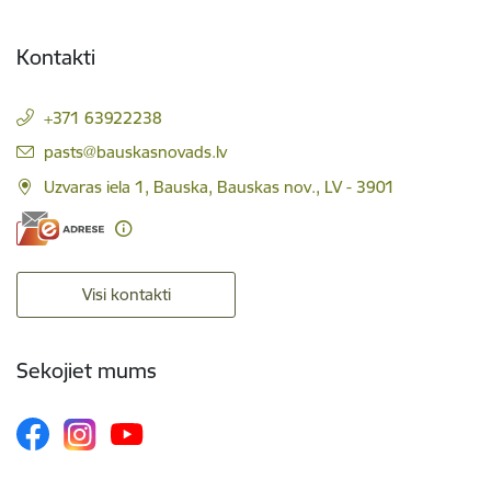
Kontakti
+371 63922238
E-pasts:
pasts@bauskasnovads.lv
Uzvaras iela 1, Bauska, Bauskas nov., LV - 3901
Visi kontakti
Sekojiet mums