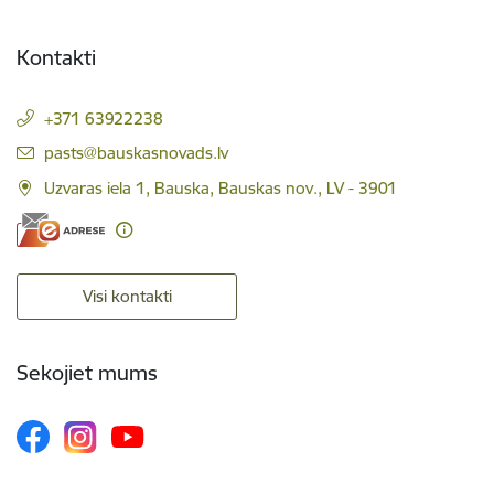
Kontakti
+371 63922238
E-pasts:
pasts@bauskasnovads.lv
Uzvaras iela 1, Bauska, Bauskas nov., LV - 3901
Visi kontakti
Sekojiet mums