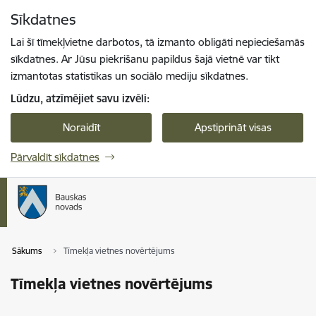
Pāriet uz lapas saturu
Sīkdatnes
Spied
lai meklētu
Enter
Lai šī tīmekļvietne darbotos, tā izmanto obligāti nepieciešamās
sīkdatnes. Ar Jūsu piekrišanu papildus šajā vietnē var tikt
izmantotas statistikas un sociālo mediju sīkdatnes.
Lūdzu, atzīmējiet savu izvēli:
Noraidīt
Apstiprināt visas
Pārvaldīt sīkdatnes
Sākums
Tīmekļa vietnes novērtējums
Tīmekļa vietnes novērtējums