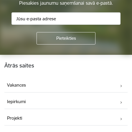
Piesakies jaunumu saņemšanai savā e-pastā.
Kājene
Ātrās saites
Vakances
Iepirkumi
Projekti