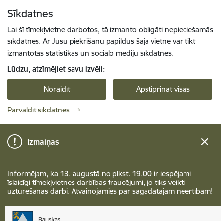
Pāriet uz lapas saturu
Sīkdatnes
Spied
lai meklētu
Enter
Lai šī tīmekļvietne darbotos, tā izmanto obligāti nepieciešamās
sīkdatnes. Ar Jūsu piekrišanu papildus šajā vietnē var tikt
izmantotas statistikas un sociālo mediju sīkdatnes.
Lūdzu, atzīmējiet savu izvēli:
Noraidīt
Apstiprināt visas
Pārvaldīt sīkdatnes
Izmaiņas
Informējam, ka 13. augustā no plkst. 19.00 ir iespējami
īslaicīgi tīmekļvietnes darbības traucējumi, jo tiks veikti
uzturēšanas darbi. Atvainojamies par sagādātajām neērtībām!