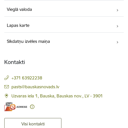
Vieglā valoda
Lapas karte
Sīkdatņu izvēles maiņa
Kontakti
+371 63922238
E-pasts:
pasts@bauskasnovads.lv
Uzvaras iela 1, Bauska, Bauskas nov., LV - 3901
Visi kontakti