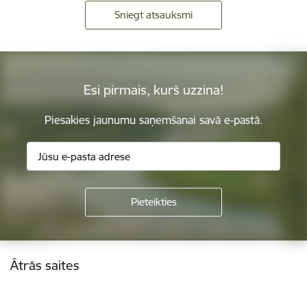
Sniegt atsauksmi
Esi pirmais, kurš uzzina!
Piesakies jaunumu saņemšanai savā e-pastā.
Kājene
Ātrās saites