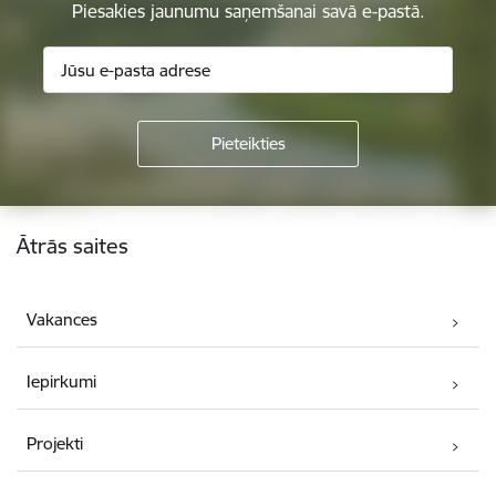
Piesakies jaunumu saņemšanai savā e-pastā.
Kājene
Ātrās saites
Vakances
Iepirkumi
Projekti