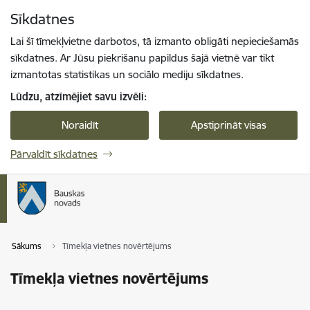
Pāriet uz lapas saturu
Sīkdatnes
Spied
lai meklētu
Enter
Lai šī tīmekļvietne darbotos, tā izmanto obligāti nepieciešamās
sīkdatnes. Ar Jūsu piekrišanu papildus šajā vietnē var tikt
izmantotas statistikas un sociālo mediju sīkdatnes.
Lūdzu, atzīmējiet savu izvēli:
Noraidīt
Apstiprināt visas
Pārvaldīt sīkdatnes
Sākums
Tīmekļa vietnes novērtējums
Tīmekļa vietnes novērtējums