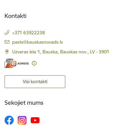
Kontakti
+371 63922238
E-pasts:
pasts@bauskasnovads.lv
Uzvaras iela 1, Bauska, Bauskas nov., LV - 3901
Visi kontakti
Sekojiet mums