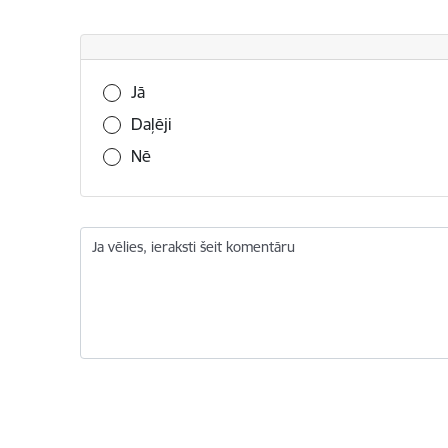
Vai šī informācija bija noderīga?
Jā
Daļēji
Nē
Ja vēlies, ieraksti šeit komentāru