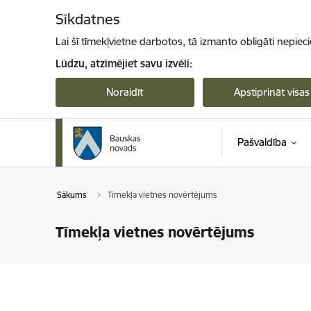
Pāriet uz lapas saturu
Sīkdatnes
Lai šī tīmekļvietne darbotos, tā izmanto obligāti nepiec
Lūdzu, atzīmējiet savu izvēli:
Noraidīt
Apstiprināt visas
Pašvaldība
Sākums
Tīmekļa vietnes novērtējums
Tīmekļa vietnes novērtējums