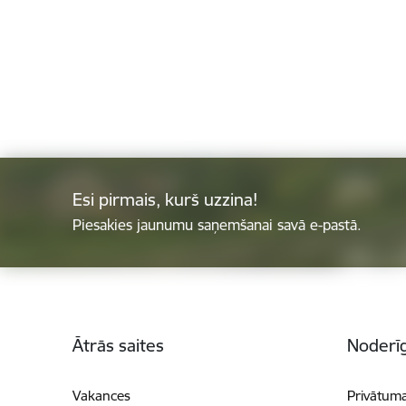
Esi pirmais, kurš uzzina!
Piesakies jaunumu saņemšanai savā e-pastā.
Kājene
Ātrās saites
Noderīg
Vakances
Privātuma