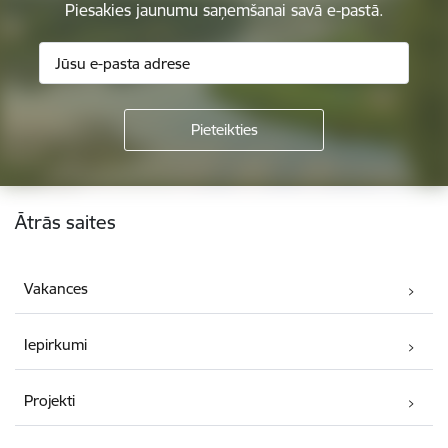
Piesakies jaunumu saņemšanai savā e-pastā.
Kājene
Ātrās saites
Vakances
Iepirkumi
Projekti