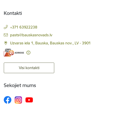
Kontakti
+371 63922238
E-pasts:
pasts@bauskasnovads.lv
Uzvaras iela 1, Bauska, Bauskas nov., LV - 3901
Visi kontakti
Sekojiet mums