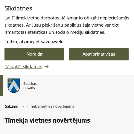
Pāriet uz lapas saturu
Sīkdatnes
Spied
lai meklētu
Enter
Lai šī tīmekļvietne darbotos, tā izmanto obligāti nepieciešamās
sīkdatnes. Ar Jūsu piekrišanu papildus šajā vietnē var tikt
izmantotas statistikas un sociālo mediju sīkdatnes.
Lūdzu, atzīmējiet savu izvēli:
Noraidīt
Apstiprināt visas
Pārvaldīt sīkdatnes
Sākums
Tīmekļa vietnes novērtējums
Tīmekļa vietnes novērtējums