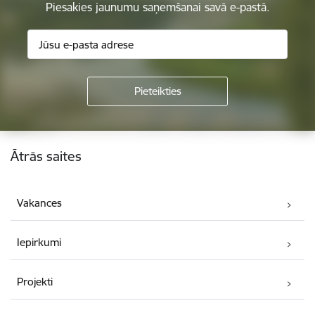
Piesakies jaunumu saņemšanai savā e-pastā.
Kājene
Ātrās saites
Vakances
Iepirkumi
Projekti