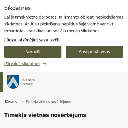
Pāriet uz lapas saturu
Sīkdatnes
Spied
lai meklētu
Enter
Lai šī tīmekļvietne darbotos, tā izmanto obligāti nepieciešamās
sīkdatnes. Ar Jūsu piekrišanu papildus šajā vietnē var tikt
izmantotas statistikas un sociālo mediju sīkdatnes.
Lūdzu, atzīmējiet savu izvēli:
Noraidīt
Apstiprināt visas
Pārvaldīt sīkdatnes
Sākums
Tīmekļa vietnes novērtējums
Tīmekļa vietnes novērtējums