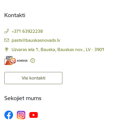
Kontakti
+371 63922238
E-pasts:
pasts@bauskasnovads.lv
Uzvaras iela 1, Bauska, Bauskas nov., LV - 3901
Visi kontakti
Sekojiet mums