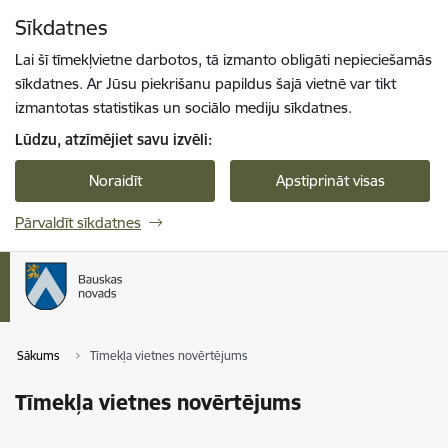
Pāriet uz lapas saturu
Sīkdatnes
Spied
lai meklētu
Enter
Lai šī tīmekļvietne darbotos, tā izmanto obligāti nepieciešamās
sīkdatnes. Ar Jūsu piekrišanu papildus šajā vietnē var tikt
izmantotas statistikas un sociālo mediju sīkdatnes.
Lūdzu, atzīmējiet savu izvēli:
Noraidīt
Apstiprināt visas
Pārvaldīt sīkdatnes
Sākums
Tīmekļa vietnes novērtējums
Tīmekļa vietnes novērtējums