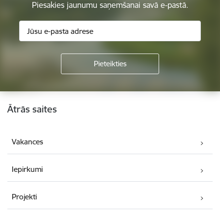
Piesakies jaunumu saņemšanai savā e-pastā.
Kājene
Ātrās saites
Vakances
Iepirkumi
Projekti