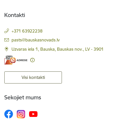
Kontakti
+371 63922238
E-pasts:
pasts@bauskasnovads.lv
Uzvaras iela 1, Bauska, Bauskas nov., LV - 3901
Visi kontakti
Sekojiet mums