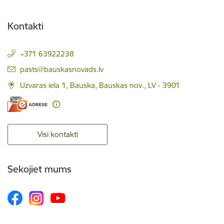
Kontakti
+371 63922238
E-pasts:
pasts@bauskasnovads.lv
Uzvaras iela 1, Bauska, Bauskas nov., LV - 3901
Visi kontakti
Sekojiet mums