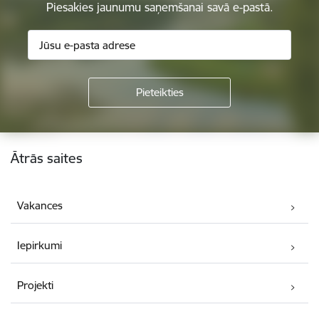
Piesakies jaunumu saņemšanai savā e-pastā.
Kājene
Ātrās saites
Vakances
Iepirkumi
Projekti