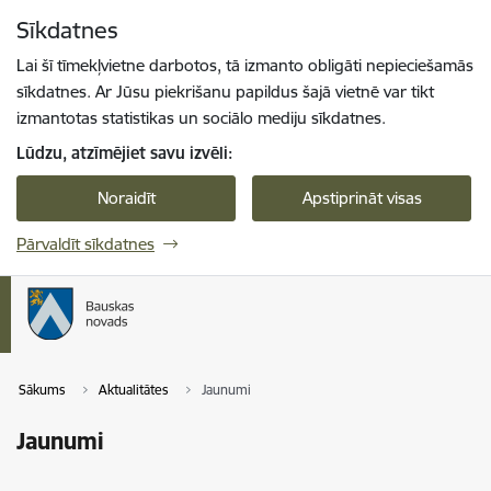
Pāriet uz lapas saturu
Sīkdatnes
Spied
lai meklētu
Enter
Lai šī tīmekļvietne darbotos, tā izmanto obligāti nepieciešamās
sīkdatnes. Ar Jūsu piekrišanu papildus šajā vietnē var tikt
izmantotas statistikas un sociālo mediju sīkdatnes.
Lūdzu, atzīmējiet savu izvēli:
Noraidīt
Apstiprināt visas
Pārvaldīt sīkdatnes
Sākums
Aktualitātes
Jaunumi
Jaunumi