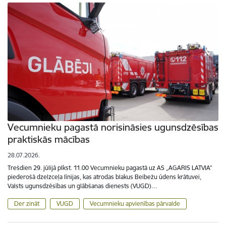
Vecumnieku pagastā norisināsies ugunsdzēsības
praktiskās mācības
28.07.2026.
Trešdien 29. jūlijā plkst. 11.00 Vecumnieku pagastā uz AS „AGARIS LATVIA”
piederošā dzelzceļa līnijas, kas atrodas blakus Beibežu ūdens krātuvei,
Valsts ugunsdzēsības un glābšanas dienests (VUGD)…
Der zināt
VUGD
Vecumnieku apvienības pārvalde