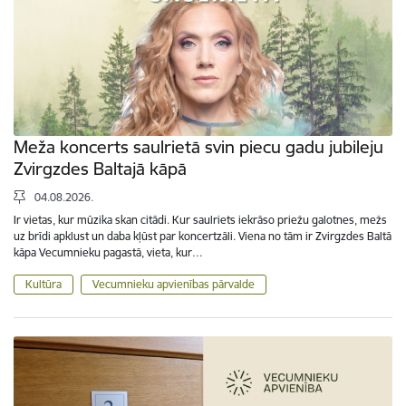
Meža koncerts saulrietā svin piecu gadu jubileju
Zvirgzdes Baltajā kāpā
04.08.2026.
Ir vietas, kur mūzika skan citādi. Kur saulriets iekrāso priežu galotnes, mežs
uz brīdi apklust un daba kļūst par koncertzāli. Viena no tām ir Zvirgzdes Baltā
kāpa Vecumnieku pagastā, vieta, kur…
Kultūra
Vecumnieku apvienības pārvalde