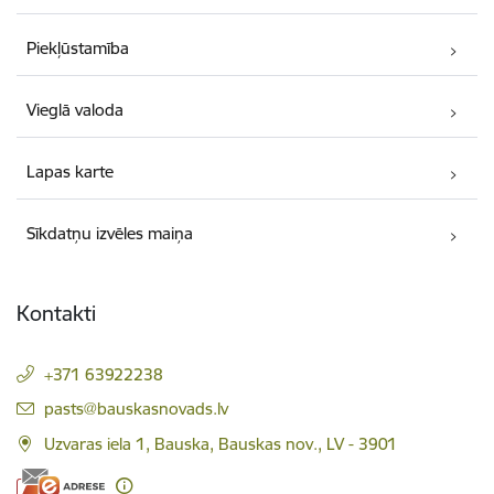
Piekļūstamība
Vieglā valoda
Lapas karte
Sīkdatņu izvēles maiņa
Kontakti
+371 63922238
E-pasts:
pasts@bauskasnovads.lv
Uzvaras iela 1, Bauska, Bauskas nov., LV - 3901