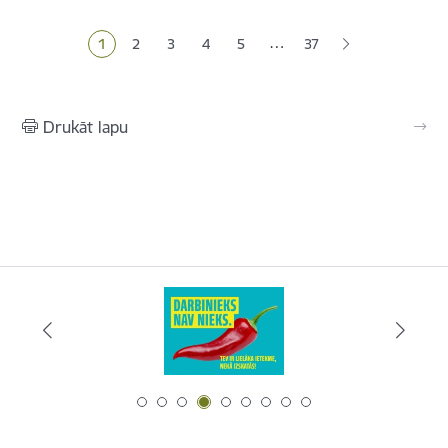
Lapošana
…
1
2
3
4
5
37
Pašreizējā lapa
Lapa
Lapa
Lapa
Lapa
Drukāt lapu