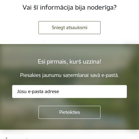
Vai šī informācija bija noderīga?
Sniegt atsauksmi
Esi pirmais, kurš uzzina!
Piesakies jaunumu saņemšanai savā e-pastā.
Kājene