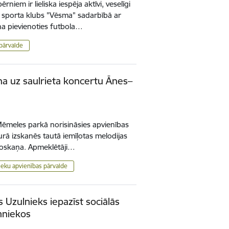
iem ir lieliska iespēja aktīvi, veselīgi
u – sporta klubs "Vēsma" sadarbībā ar
na pievienoties futbola…
pārvalde
na uz saulrieta koncertu Ānes–
-Mēmeles parkā norisināsies apvienības
urā izskanēs tautā iemīļotas melodijas
 noskaņa. Apmeklētāji…
eku apvienības pārvalde
s Uzulnieks iepazīst sociālās
mniekos