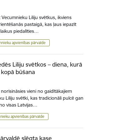
t Vecumnieku Liliju svētkus, ikviens
rientēšanās pastaigā, kas ļaus iepazīt
aikus piedalīties…
nieku apvienības pārvalde
edēs Liliju svētkos – diena, kurā
n kopā būšana
 norisināsies vieni no gaidītākajiem
Liliju svētki, kas tradicionāli pulcē gan
 no visas Latvijas…
ieku apvienības pārvalde
ārvaldē slēgta kase