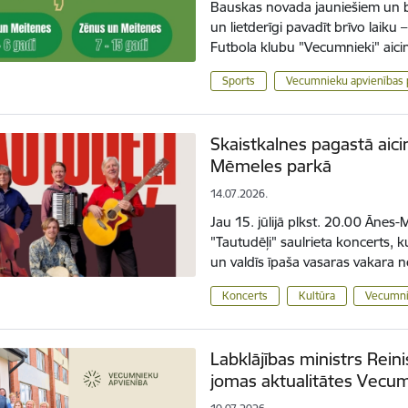
Bauskas novada jauniešiem un bērn
un lietderīgi pavadīt brīvo laik
Futbola klubu "Vecumnieki" aici
Sports
Vecumnieku apvienības 
Skaistkalnes pagastā aici
Mēmeles parkā
14.07.2026.
Jau 15. jūlijā plkst. 20.00 Ānes
"Tautudēļi" saulrieta koncerts, k
un valdīs īpaša vasaras vakara
Koncerts
Kultūra
Vecumni
Labklājības ministrs Reini
jomas aktualitātes Vecu