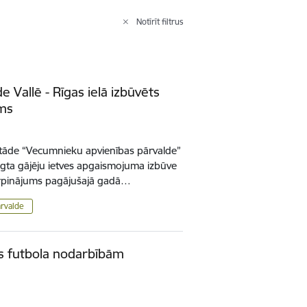
Notīrīt filtrus
 Vallē - Rīgas ielā izbūvēts
ums
tāde “Vecumnieku apvienības pārvalde”
igta gājēju ietves apgaismojuma izbūve
 turpinājums pagājušajā gadā…
rvalde
es futbola nodarbībām