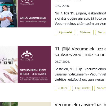
07.07.2026.
No 7. līdz 11. jūlijam, ieskandino
aicināts doties aizraujošā foto o
Vecumniekus citām acīm un vienl
Liliju svētki
Tūrisms
Vecum
11. jūlijā Vecumnieki uzzi
satiksies ziedi, mūzika u
06.07.2026.
Sestdien, 11. jūlijā, Vecumniekos
vasaras notikumiem - Vecumnieku 
vietējos iedzīvotājus, gan viesus
Kultūra
Liliju svētki
Vecumn
Vecumnieku apvienības p