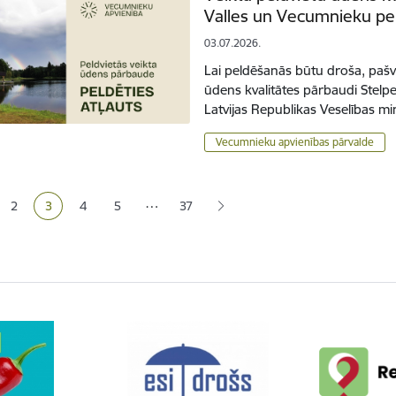
Valles un Vecumnieku pe
03.07.2026.
Lai peldēšanās būtu droša, pašva
ūdens kvalitātes pārbaudi Stelp
Latvijas Republikas Veselības mi
Vecumnieku apvienības pārvalde
ana
…
2
3
4
5
37
a
Lapa
Pašreizējā lapa
Lapa
Lapa