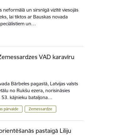
s neformālā un sirsnīgā vizītē viesojās
ieks, lai tiktos ar Bauskas novada
 speciālistiem un…
 Zemessardzes VAD karavīru
ovada Bārbeles pagastā, Latvijas valsts
etālu no Rukšu ezera, norisināsies
 53. kājnieku bataljona…
s pārvalde
Zemessardze
rientēšanās pastaigā Liliju