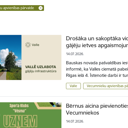
 apvienības pārvalde
Drošāka un sakoptāka vide
gājēju ietves apgaismoj
14.07.2026.
Bauskas novada pašvaldības ies
informē, ka Valles ciematā pabe
Rīgas ielā 4. Īstenotie darbi ir
Valle
Vecumnieku apvienības pā
Bērnus aicina pievienoti
Vecumniekos
14.07.2026.