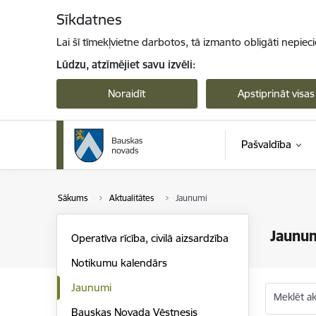
Pāriet uz lapas saturu
Sīkdatnes
Lai šī tīmekļvietne darbotos, tā izmanto obligāti nepiec
Lūdzu, atzīmējiet savu izvēli:
Noraidīt
Apstiprināt visas
Pašvaldība
Sākums
Aktualitātes
Jaunumi
Jaunu
Operatīva rīcība, civilā aizsardzība
Notikumu kalendārs
Jaunumi
Meklēt akt
Bauskas Novada Vēstnesis