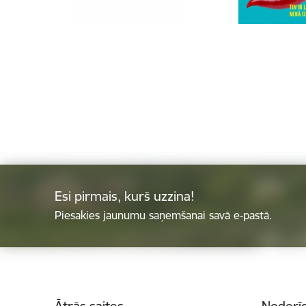
Esi pirmais, kurš uzzina!
Piesakies jaunumu saņemšanai savā e-pastā.
Kājene
Ātrās saites
Noderīg