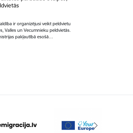
ldvietās
ldība ir organizējusi veikt peldvietu
es, Valles un Vecumnieku peldvietās.
nistrijas pakļautībā esošā…