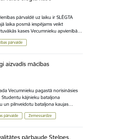
enības pārvaldē uz laiku ir SLĒGTA
jā laika posmā iespējams veikt
as tuvākās kases Vecumnieku apvienībā…
ības pārvalde
i aizvadīs mācības
ovada Vecumnieku pagastā norisināsies
 Studentu kājnieku bataljona
u un pilnveidotu bataljona kaujas…
s pārvalde
Zemessardze
valitātes pārbaude Stelpes,