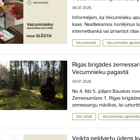
06.07.2026.
Informējam, ka Vecumnieku apvi
kase. Neatliekamos norēķinus ša
internetbankā vai izmantot cit
Vecumnieki
Vecumnieku apvien
Rīgas brigādes zemessarg
Vecumnieku pagastā
04.07.2026.
No 4. līdz 5. jūlijam Bauskas n
Zemessardzes 1. Rīgas brigādes
zemessargu mācības, lai uzturēt
Der zināt
Vecumnieku apvienība
Veikta peldvietu ūdens k