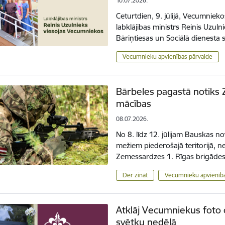
10.07.2026.
Ceturtdien, 9. jūlijā, Vecumnieko
labklājības ministrs Reinis Uzuln
Bāriņtiesas un Sociālā dienesta
Vecumnieku apvienības pārvalde
Bārbeles pagastā notiks
mācības
08.07.2026.
No 8. līdz 12. jūlijam Bauskas n
mežiem piederošajā teritorijā, n
Zemessardzes 1. Rīgas brigādes
Der zināt
Vecumnieku apvienība
Atklāj Vecumniekus foto o
svētku nedēļā