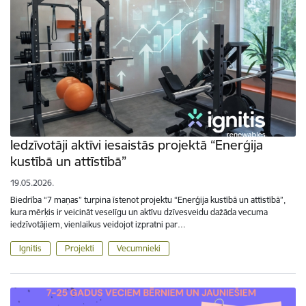
Iedzīvotāji aktīvi iesaistās projektā “Enerģija
kustībā un attīstībā”
19.05.2026.
Biedrība “7 maņas” turpina īstenot projektu “Enerģija kustībā un attīstībā”,
kura mērķis ir veicināt veselīgu un aktīvu dzīvesveidu dažāda vecuma
iedzīvotājiem, vienlaikus veidojot izpratni par…
Ignitis
Projekti
Vecumnieki