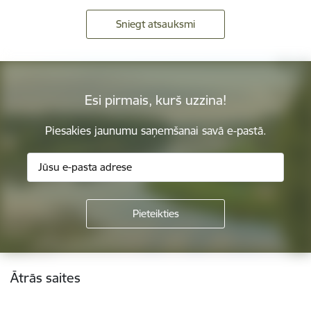
Sniegt atsauksmi
Esi pirmais, kurš uzzina!
Piesakies jaunumu saņemšanai savā e-pastā.
Kājene
Ātrās saites