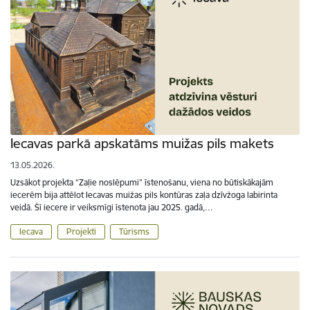
Iecavas parkā apskatāms muižas pils makets
13.05.2026.
Uzsākot projekta “Zaļie noslēpumi” īstenošanu, viena no būtiskākajām
iecerēm bija attēlot Iecavas muižas pils kontūras zaļa dzīvžoga labirinta
veidā. Šī iecere ir veiksmīgi īstenota jau 2025. gadā,…
Iecava
Projekti
Tūrisms