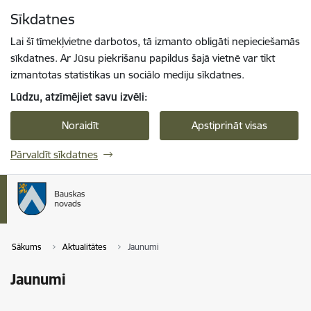
Pāriet uz lapas saturu
Sīkdatnes
Spied
lai meklētu
Enter
Lai šī tīmekļvietne darbotos, tā izmanto obligāti nepieciešamās
sīkdatnes. Ar Jūsu piekrišanu papildus šajā vietnē var tikt
izmantotas statistikas un sociālo mediju sīkdatnes.
Lūdzu, atzīmējiet savu izvēli:
Noraidīt
Apstiprināt visas
Pārvaldīt sīkdatnes
Sākums
Aktualitātes
Jaunumi
Jaunumi