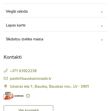
Vieglā valoda
Lapas karte
Sīkdatņu izvēles maiņa
Kontakti
+371 63922238
E-pasts:
pasts@bauskasnovads.lv
Uzvaras iela 1, Bauska, Bauskas nov., LV - 3901
Visi kontakti