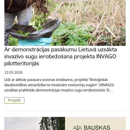
Ar demonstrācijas pasākumu Lietuvā uzsākta
invazīvo sugu ierobežošana projekta INVAGO
pilotteritorijās
22.05.2026.
Līdz ar aktīvās pavasara sezonas iestāšanos, projektā “Bioloģiskās
daudzveidības aizsardzība no invazīvām svešzemju sugām” (INVAGO)
uzsāktas praktiskās demonstrācijas invazīvo sugu ierobežošanā. Šī…
Projekti