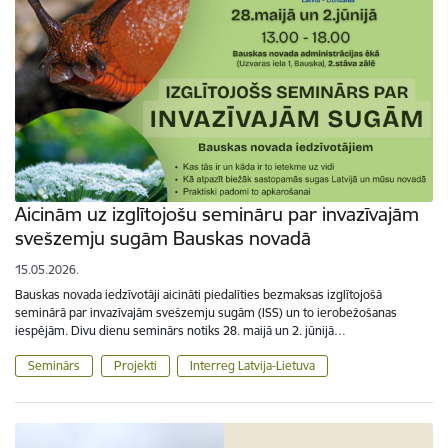
Aicinām uz izglītojošu semināru par invazīvajām
svešzemju sugām Bauskas novadā
15.05.2026.
Bauskas novada iedzīvotāji aicināti piedalīties bezmaksas izglītojošā
seminārā par invazīvajām svešzemju sugām (ISS) un to ierobežošanas
iespējām. Divu dienu seminārs notiks 28. maijā un 2. jūnijā…
Seminārs
Projekti
Interreg Latvija-Lietuva