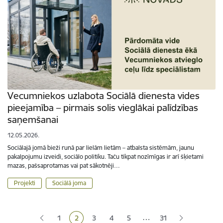
Vecumniekos uzlabota Sociālā dienesta vides
pieejamība – pirmais solis vieglākai palīdzības
saņemšanai
12.05.2026.
Sociālajā jomā bieži runā par lielām lietām – atbalsta sistēmām, jaunu
pakalpojumu izveidi, sociālo politiku. Taču tikpat nozīmīgas ir arī šķietami
mazas, pašsaprotamas vai pat sākotnēji…
Projekti
Sociālā joma
Lapošana
…
1
2
3
4
5
31
Lapa
Pašreizējā lapa
Lapa
Lapa
Lapa