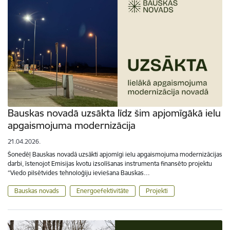
Bauskas novadā uzsākta līdz šim apjomīgākā ielu
apgaismojuma modernizācija
21.04.2026.
Šonedēļ Bauskas novadā uzsākti apjomīgi ielu apgaismojuma modernizācijas
darbi, īstenojot Emisijas kvotu izsolīšanas instrumenta finansēto projektu
“Viedo pilsētvides tehnoloģiju ieviešana Bauskas…
Bauskas novads
Energoefektivitāte
Projekti