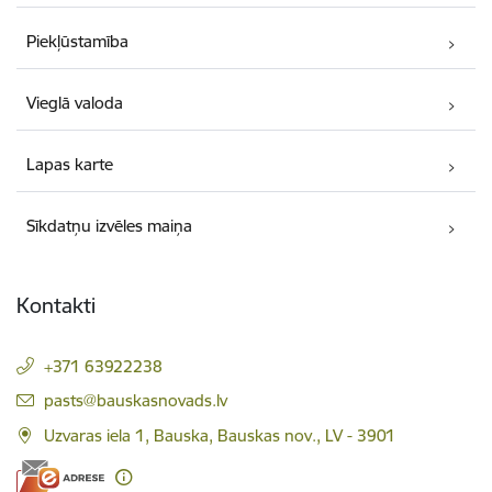
Piekļūstamība
Vieglā valoda
Lapas karte
Sīkdatņu izvēles maiņa
Kontakti
+371 63922238
E-pasts:
pasts@bauskasnovads.lv
Uzvaras iela 1, Bauska, Bauskas nov., LV - 3901