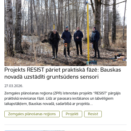
Projekts RESIST pāriet praktiskā fāzē: Bauskas
novadā uzstādīti gruntsūdens sensori
27.03.2026.
Zemgales plānošanas reģiona (ZPR) īstenotais projekts “RESIST” pārgājis
praktiskā ieviešanas fāzē. Līdz ar pavasara iestāšanos un labvēlīgiem
laikapstākļiem, Bauskas novadā, sadarbībā ar projekta…
Zemgales plānošanas reģions
Projekti
Resist