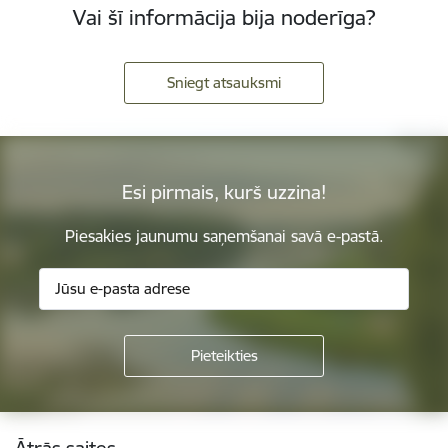
Vai šī informācija bija noderīga?
Sniegt atsauksmi
Esi pirmais, kurš uzzina!
Piesakies jaunumu saņemšanai savā e-pastā.
Kājene
Ātrās saites