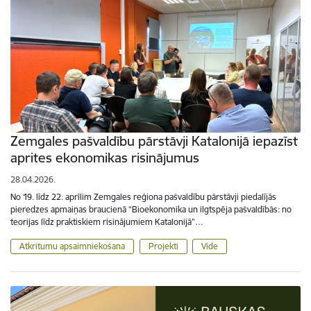
Zemgales pašvaldību pārstāvji Katalonijā iepazīst
aprites ekonomikas risinājumus
28.04.2026.
No 19. līdz 22. aprīlim Zemgales reģiona pašvaldību pārstāvji piedalījās
pieredzes apmaiņas braucienā “Bioekonomika un ilgtspēja pašvaldībās: no
teorijas līdz praktiskiem risinājumiem Katalonijā”…
Atkritumu apsaimniekošana
Projekti
Vide