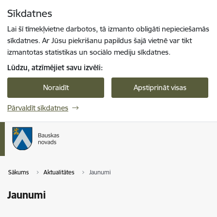
Pāriet uz lapas saturu
Sīkdatnes
Spied
lai meklētu
Enter
Lai šī tīmekļvietne darbotos, tā izmanto obligāti nepieciešamās
sīkdatnes. Ar Jūsu piekrišanu papildus šajā vietnē var tikt
izmantotas statistikas un sociālo mediju sīkdatnes.
Lūdzu, atzīmējiet savu izvēli:
Noraidīt
Apstiprināt visas
Pārvaldīt sīkdatnes
Sākums
Aktualitātes
Jaunumi
Jaunumi