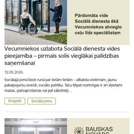
Vecumniekos uzlabota Sociālā dienesta vides
pieejamība – pirmais solis vieglākai palīdzības
saņemšanai
12.05.2026.
Sociālajā jomā bieži runā par lielām lietām – atbalsta sistēmām, jaunu
pakalpojumu izveidi, sociālo politiku. Taču tikpat nozīmīgas ir arī šķietami
mazas, pašsaprotamas vai pat sākotnēji…
Projekti
Sociālā joma