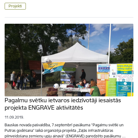
Projekti
Pagalmu svētku ietvaros iedzīvotāji iesaistās
projekta ENGRAVE aktivitātēs
11.09.2019.
Bauskas novada pašvaldība, 7.septembrī pasākuma “Pagalmu svētki un
Putras godēšana” laikā organizēja projekta „Zaļās infrastruktūras
pilnveidošana zemieņu upju ainavā” (ENGRAVE) paredzēto pasākumu …