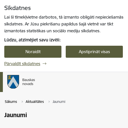
Pāriet uz lapas saturu
Sīkdatnes
Spied
lai meklētu
Enter
Lai šī tīmekļvietne darbotos, tā izmanto obligāti nepieciešamās
sīkdatnes. Ar Jūsu piekrišanu papildus šajā vietnē var tikt
izmantotas statistikas un sociālo mediju sīkdatnes.
Lūdzu, atzīmējiet savu izvēli:
Noraidīt
Apstiprināt visas
Pārvaldīt sīkdatnes
Sākums
Aktualitātes
Jaunumi
Jaunumi