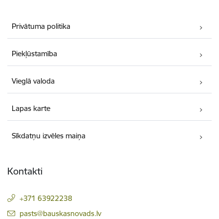
Privātuma politika
Piekļūstamība
Vieglā valoda
Lapas karte
Sīkdatņu izvēles maiņa
Kontakti
+371 63922238
E-pasts:
pasts@bauskasnovads.lv