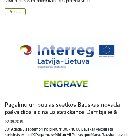
sakārtošanas darbi notiek INTERREG projekta Nr.LLI…
Projekti
Pagalmu un putras svētkos Bauskas novada
pašvaldība aicina uz satikšanos Dambja ielā
02.09.2019.
2019.gada 7.septembrī no plkst. 11:00 - 16:00 Bauskas vecpilsētā
norisināsies jau IX Pagalmu svētki un VII Putras godēšana. Bauskas novada