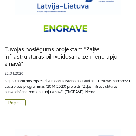
Tuvojas noslēgums projektam “Zaļās
infrastruktūras pilnveidošana zemieņu upju
ainavā”
22.04.2020.
Š.g. 30.aprīlī noslēgsies divus gadus īstenotais Latvijas – Lietuvas pārrobežu
sadarbības programmas (2014-2020) projekts “Zaļās infrastruktūras
pilnveidošana zemieņu upju ainavā” (ENGRAVE). Ņemot…
Projekti