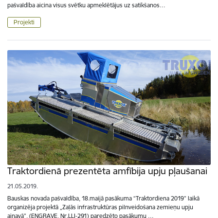
pašvaldība aicina visus svētku apmeklētājus uz satikšanos…
Projekti
Traktordienā prezentēta amfībija upju pļaušanai
21.05.2019.
Bauskas novada pašvaldība, 18.maijā pasākuma “Traktordiena 2019” laikā
organizēja projektā „Zaļās infrastruktūras pilnveidošana zemieņu upju
ainavā”, (ENGRAVE, Nr.LLI-291) paredzēto pasākumu …