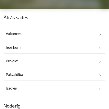
Kājene
Ātrās saites
Vakances
Iepirkumi
Projekti
Pašvaldība
Izsoles
Noderīgi