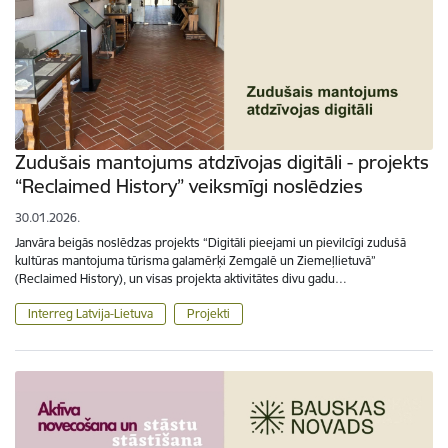
Zudušais mantojums atdzīvojas digitāli - projekts
“Reclaimed History” veiksmīgi noslēdzies
30.01.2026.
Janvāra beigās noslēdzas projekts “Digitāli pieejami un pievilcīgi zudušā
kultūras mantojuma tūrisma galamērķi Zemgalē un Ziemeļlietuvā”
(Reclaimed History), un visas projekta aktivitātes divu gadu…
Interreg Latvija-Lietuva
Projekti