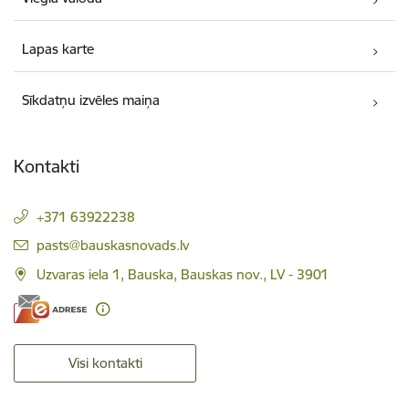
Lapas karte
Sīkdatņu izvēles maiņa
Kontakti
+371 63922238
E-pasts:
pasts@bauskasnovads.lv
Uzvaras iela 1, Bauska, Bauskas nov., LV - 3901
Visi kontakti