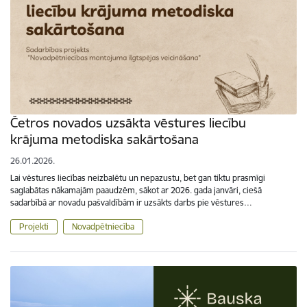
Četros novados uzsākta vēstures liecību
krājuma metodiska sakārtošana
26.01.2026.
Lai vēstures liecības neizbalētu un nepazustu, bet gan tiktu prasmīgi
saglabātas nākamajām paaudzēm, sākot ar 2026. gada janvāri, ciešā
sadarbībā ar novadu pašvaldībām ir uzsākts darbs pie vēstures…
Projekti
Novadpētniecība