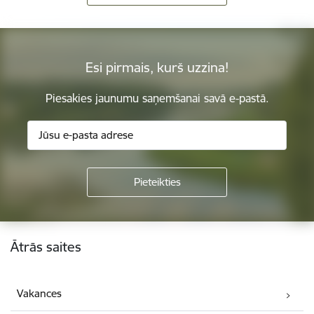
Esi pirmais, kurš uzzina!
Piesakies jaunumu saņemšanai savā e-pastā.
Kājene
Ātrās saites
Vakances