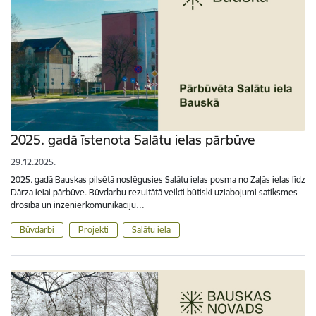
2025. gadā īstenota Salātu ielas pārbūve
29.12.2025.
2025. gadā Bauskas pilsētā noslēgusies Salātu ielas posma no Zaļās ielas līdz
Dārza ielai pārbūve. Būvdarbu rezultātā veikti būtiski uzlabojumi satiksmes
drošībā un inženierkomunikāciju…
Būvdarbi
Projekti
Salātu iela