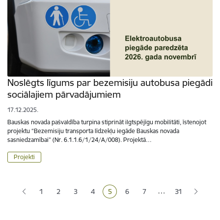
Noslēgts līgums par bezemisiju autobusa piegādi
sociālajiem pārvadājumiem
17.12.2025.
Bauskas novada pašvaldība turpina stiprināt ilgtspējīgu mobilitāti, īstenojot
projektu “Bezemisiju transporta līdzekļu iegāde Bauskas novada
sasniedzamībai” (Nr. 6.1.1.6/1/24/A/008). Projektā…
Projekti
Lapošana
…
1
2
3
4
5
6
7
31
Lapa
Lapa
Lapa
Pašreizējā lapa
Lapa
Lapa