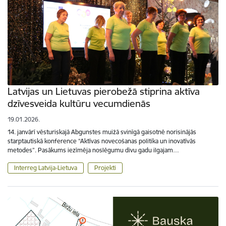
Latvijas un Lietuvas pierobežā stiprina aktīva
dzīvesveida kultūru vecumdienās
19.01.2026.
14. janvārī vēsturiskajā Abgunstes muižā svinīgā gaisotnē norisinājās
starptautiskā konference “Aktīvas novecošanas politika un inovatīvās
metodes”. Pasākums iezīmēja noslēgumu divu gadu ilgajam…
Interreg Latvija-Lietuva
Projekti