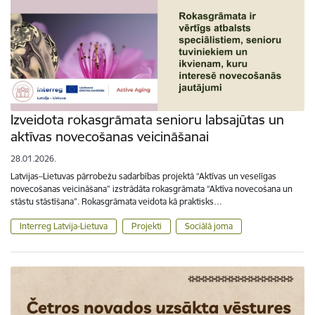
Izveidota rokasgrāmata senioru labsajūtas un
aktīvas novecošanas veicināšanai
28.01.2026.
Latvijas–Lietuvas pārrobežu sadarbības projektā “Aktīvas un veselīgas
novecošanas veicināšana” izstrādāta rokasgrāmata “Aktīva novecošana un
stāstu stāstīšana”. Rokasgrāmata veidota kā praktisks…
Interreg Latvija-Lietuva
Projekti
Sociālā joma