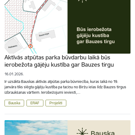
Aktīvās atpūtas parka būvdarbu laikā būs
ierobežota gājēju kustība gar Bauzes tirgu
16.01.2026.
Ir uzsākta Bauskas aktīvās atpūtas parka būvniecība, kuras laikā no 19.
janvāra tiks slēgta gājēju kustība pa taciņu no Biržu ielas līdz Bauzes tirgus
izbraukšanas vārtiem. Ierobežojumi ieviesti,…
Bauska
ERAF
Projekti