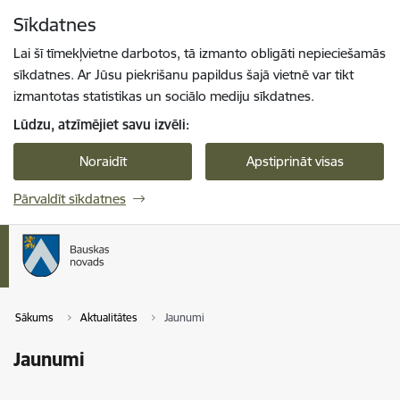
Pāriet uz lapas saturu
Sīkdatnes
Spied
lai meklētu
Enter
Lai šī tīmekļvietne darbotos, tā izmanto obligāti nepieciešamās
sīkdatnes. Ar Jūsu piekrišanu papildus šajā vietnē var tikt
izmantotas statistikas un sociālo mediju sīkdatnes.
Lūdzu, atzīmējiet savu izvēli:
Noraidīt
Apstiprināt visas
Pārvaldīt sīkdatnes
Sākums
Aktualitātes
Jaunumi
Jaunumi