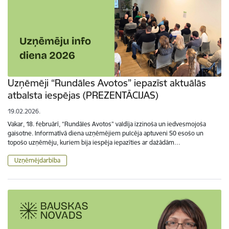
Uzņēmēji “Rundāles Avotos” iepazīst aktuālās
atbalsta iespējas (PREZENTĀCIJAS)
19.02.2026.
Vakar, 18. februārī, “Rundāles Avotos” valdīja izzinoša un iedvesmojoša
gaisotne. Informatīvā diena uzņēmējiem pulcēja aptuveni 50 esošo un
topošo uzņēmēju, kuriem bija iespēja iepazīties ar dažādām…
Uzņēmējdarbība