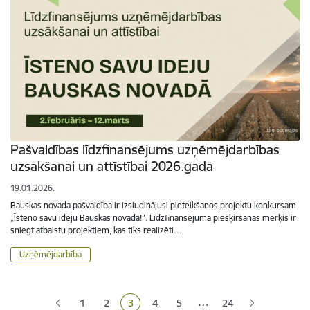
Pašvaldības līdzfinansējums uzņēmējdarbības
uzsākšanai un attīstībai 2026.gadā
19.01.2026.
Bauskas novada pašvaldība ir izsludinājusi pieteikšanos projektu konkursam
„Īsteno savu ideju Bauskas novadā!”. Līdzfinansējuma piešķiršanas mērķis ir
sniegt atbalstu projektiem, kas tiks realizēti…
Uzņēmējdarbība
Lapošana
…
1
2
3
4
5
24
Lapa
Lapa
Pašreizējā lapa
Lapa
Lapa