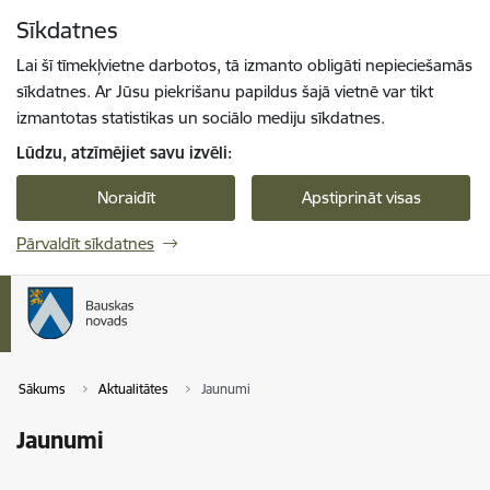
Pāriet uz lapas saturu
Sīkdatnes
Spied
lai meklētu
Enter
Lai šī tīmekļvietne darbotos, tā izmanto obligāti nepieciešamās
sīkdatnes. Ar Jūsu piekrišanu papildus šajā vietnē var tikt
izmantotas statistikas un sociālo mediju sīkdatnes.
Lūdzu, atzīmējiet savu izvēli:
Noraidīt
Apstiprināt visas
Pārvaldīt sīkdatnes
Sākums
Aktualitātes
Jaunumi
Jaunumi