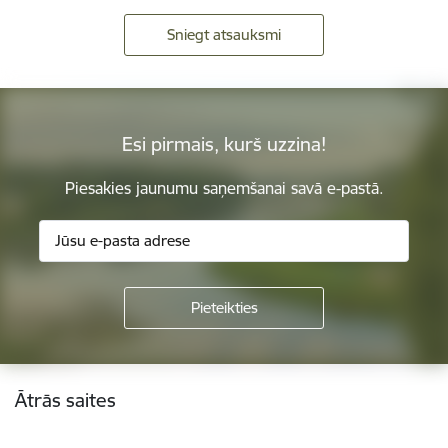
Sniegt atsauksmi
Esi pirmais, kurš uzzina!
Piesakies jaunumu saņemšanai savā e-pastā.
Kājene
Ātrās saites