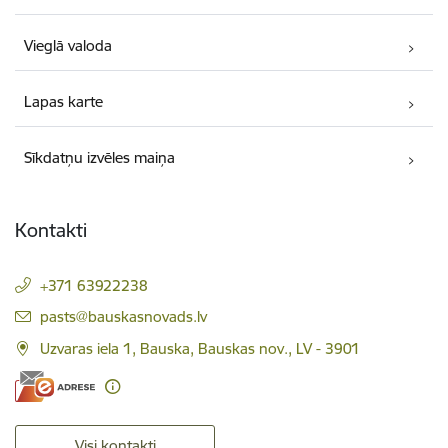
Vieglā valoda
Lapas karte
Sīkdatņu izvēles maiņa
Kontakti
+371 63922238
E-pasts:
pasts@bauskasnovads.lv
Uzvaras iela 1, Bauska, Bauskas nov., LV - 3901
Visi kontakti