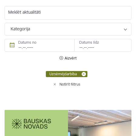
Meklēt aktualitāti
Kategorija
Datums no
Datums līdz
Aizvērt
Uzņēmējdarbība
Notīrīt filtrus