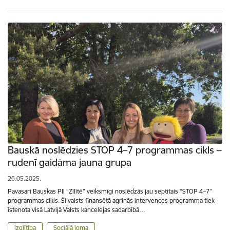
Bauskā noslēdzies STOP 4–7 programmas cikls –
rudenī gaidāma jauna grupa
26.05.2025.
Pavasarī Bauskas PII “Zīlītē” veiksmīgi noslēdzās jau septītais “STOP 4–7”
programmas cikls. Šī valsts finansētā agrīnās intervences programma tiek
īstenota visā Latvijā Valsts kancelejas sadarbībā…
Izglītība
Sociālā joma