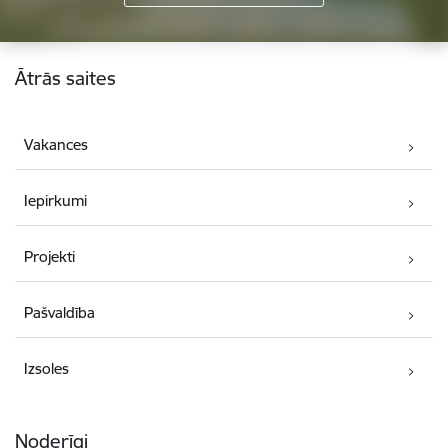
Kājene
Ātrās saites
Vakances
Iepirkumi
Projekti
Pašvaldība
Izsoles
Noderīgi