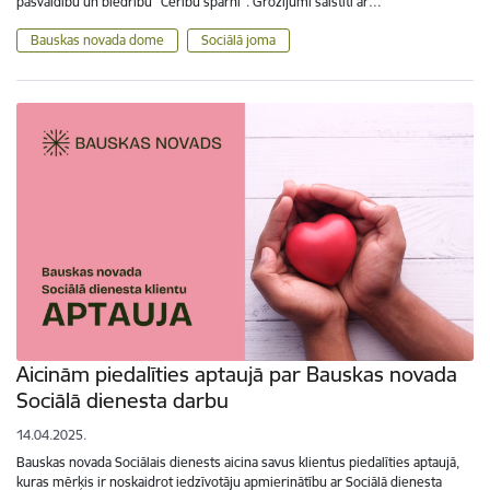
pašvaldību un biedrību “Cerību spārni”. Grozījumi saistīti ar…
Bauskas novada dome
Sociālā joma
Aicinām piedalīties aptaujā par Bauskas novada
Sociālā dienesta darbu
14.04.2025.
Bauskas novada Sociālais dienests aicina savus klientus piedalīties aptaujā,
kuras mērķis ir noskaidrot iedzīvotāju apmierinātību ar Sociālā dienesta