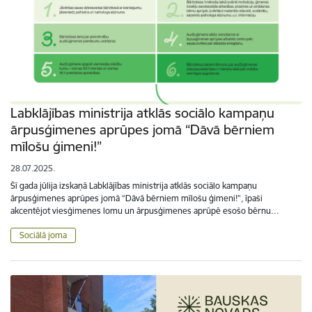
Labklājības ministrija atklās sociālo kampaņu
ārpusģimenes aprūpes jomā “Dāvā bērniem
mīlošu ģimeni!”
28.07.2025.
Šī gada jūlija izskaņā Labklājības ministrija atklās sociālo kampaņu
ārpusģimenes aprūpes jomā “Dāvā bērniem mīlošu ģimeni!”, īpaši
akcentējot viesģimenes lomu un ārpusģimenes aprūpē esošo bērnu…
Sociālā joma