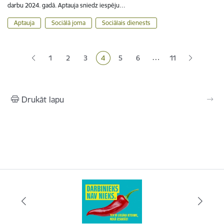
darbu 2024. gadā. Aptauja sniedz iespēju…
Aptauja
Sociālā joma
Sociālais dienests
Lapošana
…
1
2
3
4
5
6
11
Lapa
Lapa
Lapa
Pašreizējā lapa
Lapa
Lapa
Drukāt lapu