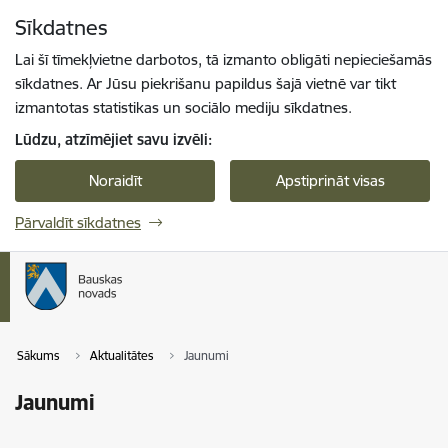
Pāriet uz lapas saturu
Sīkdatnes
Spied
lai meklētu
Enter
Lai šī tīmekļvietne darbotos, tā izmanto obligāti nepieciešamās
sīkdatnes. Ar Jūsu piekrišanu papildus šajā vietnē var tikt
izmantotas statistikas un sociālo mediju sīkdatnes.
Lūdzu, atzīmējiet savu izvēli:
Noraidīt
Apstiprināt visas
Pārvaldīt sīkdatnes
Sākums
Aktualitātes
Jaunumi
Jaunumi