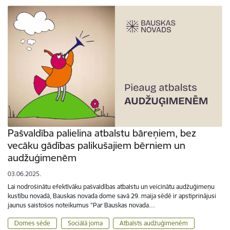
Pašvaldība palielina atbalstu bāreņiem, bez
vecāku gādības palikušajiem bērniem un
audžuģimenēm
03.06.2025.
Lai nodrošinātu efektīvāku pašvaldības atbalstu un veicinātu audžuģimeņu
kustību novadā, Bauskas novada dome savā 29. maija sēdē ir apstiprinājusi
jaunus saistošos noteikumus "Par Bauskas novada…
Domes sēde
Sociālā joma
Atbalsts audžuģimenēm