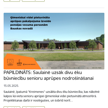
PAPILDINĀTS: Saulainē uzsāk divu ēku
būvniecību senioru aprūpes nodrošināšanai
15.05.2025.
Saulainē, īpašumā "Kreimenes" uzsākta divu ēku būvniecība, kas nākotnē
kalpos kā vieta senioru aprūpei ģimeniskai videi pietuvinātā atmosfērā.
Projektēšanas darbi ir noslēgušies, un šobrīd norit…