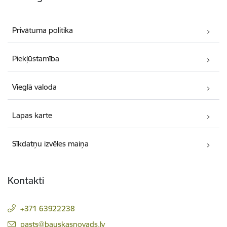
Privātuma politika
Piekļūstamība
Vieglā valoda
Lapas karte
Sīkdatņu izvēles maiņa
Kontakti
+371 63922238
E-pasts:
pasts@bauskasnovads.lv