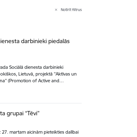
Notīrīt filtrus
ienesta darbinieki piedalās
vada Sociālā dienesta darbinieki
kiškos, Lietuvā, projektā ''Aktīvas un
na'' (Promotion of Active and…
ta grupai “Tēvi”
 27. martam aicinām pieteikties dalībai