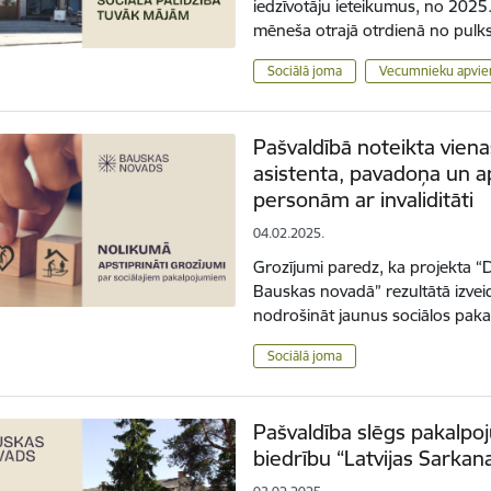
iedzīvotāju ieteikumus, no 2025
mēneša otrajā otrdienā no pulk
Sociālā joma
Vecumnieku apvien
Pašvaldībā noteikta vien
asistenta, pavadoņa un 
personām ar invaliditāti
04.02.2025.
Grozījumi paredz, ka projekta “D
Bauskas novadā” rezultātā izvei
nodrošināt jaunus sociālos pa
Sociālā joma
Pašvaldība slēgs pakalp
biedrību “Latvijas Sarkan