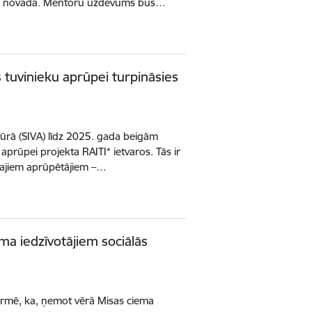
s novadā. Mentoru uzdevums būs…
 tuvinieku aprūpei turpināsies
ntūrā (SIVA) līdz 2025. gada beigām
aprūpei projekta RAITI* ietvaros. Tās ir
ajiem aprūpētājiem –…
ma iedzīvotājiem sociālās
rmē, ka, ņemot vērā Misas ciema