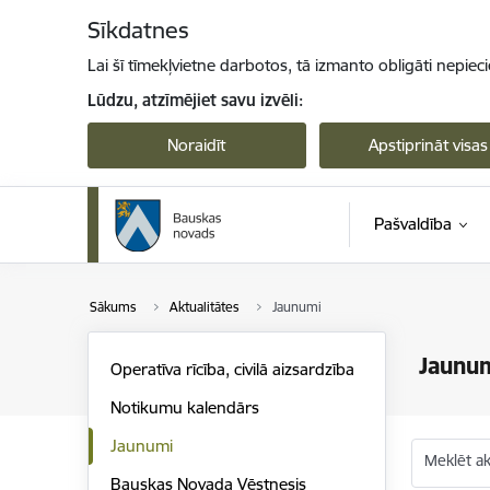
Pāriet uz lapas saturu
Sīkdatnes
Lai šī tīmekļvietne darbotos, tā izmanto obligāti nepiec
Lūdzu, atzīmējiet savu izvēli:
Noraidīt
Apstiprināt visas
Pašvaldība
Sākums
Aktualitātes
Jaunumi
Jaunu
Operatīva rīcība, civilā aizsardzība
Notikumu kalendārs
Jaunumi
Meklēt akt
Bauskas Novada Vēstnesis