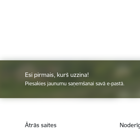
Esi pirmais, kurš uzzina!
Piesakies jaunumu saņemšanai savā e-pastā.
Kājene
Ātrās saites
Noderīg