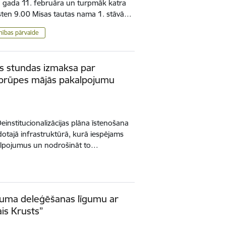
. gada 11. februāra un turpmāk katra
sten 9.00 Misas tautas nama 1. stāvā…
ības pārvalde
as stundas izmaksa par
aprūpes mājās pakalpojumu
einstitucionalizācijas plāna īstenošana
dotajā infrastruktūrā, kurā iespējams
kalpojumus un nodrošināt to…
ojuma deleģēšanas līgumu ar
ais Krusts”