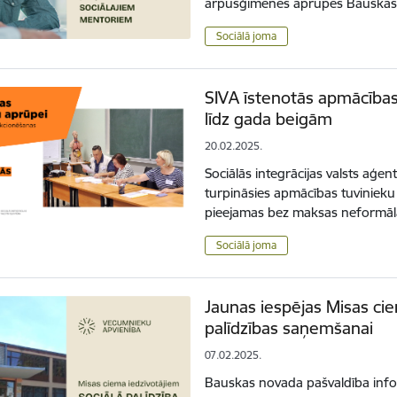
ārpusģimenes aprūpes Bauska
Sociālā joma
SIVA īstenotās apmācības
līdz gada beigām
20.02.2025.
Sociālās integrācijas valsts aģe
turpināsies apmācības tuvinieku 
pieejamas bez maksas neformāl
Sociālā joma
Jaunas iespējas Misas cie
palīdzības saņemšanai
07.02.2025.
Bauskas novada pašvaldība info