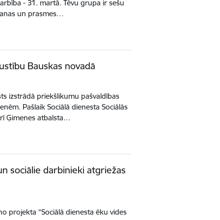
arbība - 31. martā. Tēvu grupa ir sešu
nāšanas un prasmes…
ustību Bauskas novadā
ts izstrādā priekšlikumu pašvaldības
enēm. Pašlaik Sociālā dienesta Sociālās
 arī Ģimenes atbalsta…
 sociālie darbinieki atgriežas
o projekta “Sociālā dienesta ēku vides