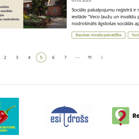
03.02.2025.
Sociālo pakalpojumu reģistrā ir
iestāde “Veco ļaužu un invalīdu 
nodrošināts ilgstošas sociālās 
Bauskas novada pašvaldība
Soci
ana
…
2
3
4
5
6
7
11
Lapa
Lapa
Lapa
Pašreizējā lapa
Lapa
Lapa