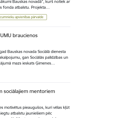
ākumi Bauskas novadā”, kurš notiek ar
ās fonda atbalstu. Projekta…
cumnieku apvienības pārvalde
OJUMU braucienos
šogad Bauskas novada Sociālā dienesta
pakalpojumu, gan Sociālās palīdzības un
inājumā mazs ieskats Ģimenes…
m sociālajiem mentoriem
ties motivētus pieaugušos, kuri vēlas kļūt
niegtu atbalstu jauniešiem pēc