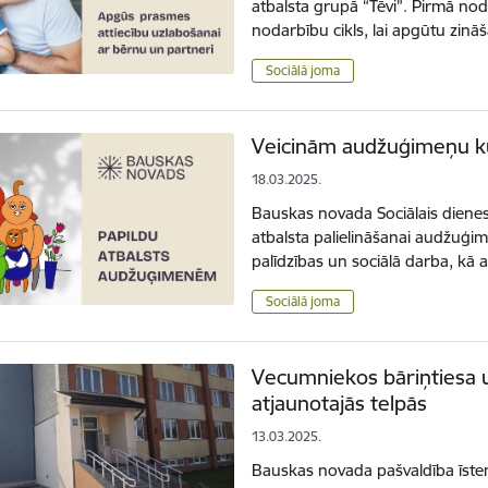
atbalsta grupā “Tēvi”. Pirmā nod
nodarbību cikls, lai apgūtu zi
Sociālā joma
Veicinām audžuģimeņu k
18.03.2025.
Bauskas novada Sociālais dienes
atbalsta palielināšanai audžuģim
palīdzības un sociālā darba, kā
Sociālā joma
Vecumniekos bāriņtiesa un
atjaunotajās telpās
13.03.2025.
Bauskas novada pašvaldība īsten