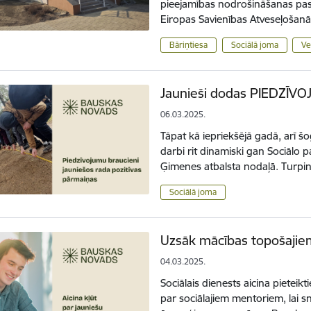
pieejamības nodrošināšanas pas
Eiropas Savienības Atveseļošan
Bāriņtiesa
Sociālā joma
Ve
Jaunieši dodas PIEDZĪV
06.03.2025.
Tāpat kā iepriekšējā gadā, arī 
darbi rit dinamiski gan Sociālo 
Ģimenes atbalsta nodaļā. Turp
Sociālā joma
Uzsāk mācības topošajie
04.03.2025.
Sociālais dienests aicina pieteik
par sociālajiem mentoriem, lai s