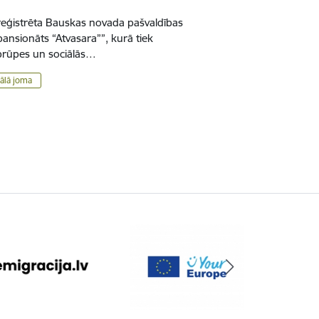
 reģistrēta Bauskas novada pašvaldības
pansionāts “Atvasara””, kurā tiek
aprūpes un sociālās…
ālā joma