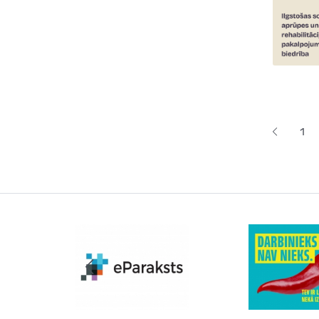
Lapoš
1