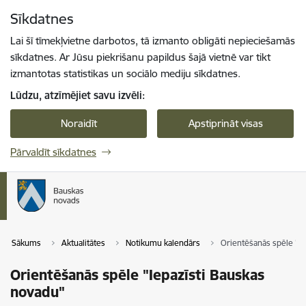
Pāriet uz lapas saturu
Sīkdatnes
Spied
lai meklētu
Enter
Lai šī tīmekļvietne darbotos, tā izmanto obligāti nepieciešamās
sīkdatnes. Ar Jūsu piekrišanu papildus šajā vietnē var tikt
izmantotas statistikas un sociālo mediju sīkdatnes.
Lūdzu, atzīmējiet savu izvēli:
Noraidīt
Apstiprināt visas
Pārvaldīt sīkdatnes
Sākums
Aktualitātes
Notikumu kalendārs
Orientēšanās spēle "Ie
Orientēšanās spēle "Iepazīsti Bauskas
novadu"