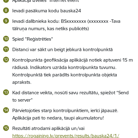
Aplikācijā izvēlies “Internet event”
Ievadi pasākuma kodu bauska24
Ievadi dalībnieka kodu: BSxxxxxxxx (xxxxxxxx -Tava
tālruņa numurs, kas netiks publicēts)
Spied "Reģistrēties"
Distanci var sākt un beigt jebkurā kontrolpunktā
Kontrolpunkta ģeofiksācija aplikācijā notiek aptuveni 15 m
rādiusā. Indikators uzrāda kontrolpunkta tuvumu.
Kontrolpunktā tiek parādīts kontrolpunkta objekta
apraksts.
Kad distance veikta, nosūti savu rezultātu, spiežot “Send
to server”
Pārvietojoties starp kontrolpunktiem, ierīci jāpauzē.
Aplikācija pati to nedara, taupi akumulatoru!
Rezultāti atrodami aplikācijā un/vai
https://rogaining.lv/qrevents/results/bauska24/1/