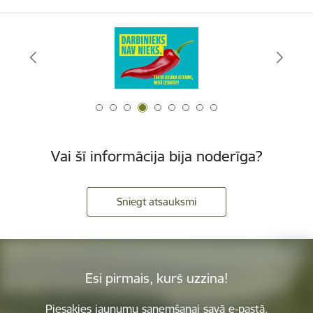
Vai šī informācija bija noderīga?
Sniegt atsauksmi
Esi pirmais, kurš uzzina!
Piesakies jaunumu saņemšanai savā e-pastā.