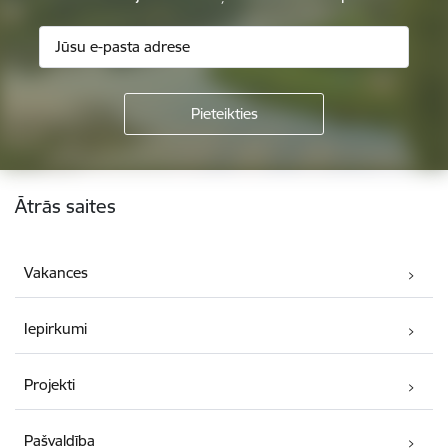
Kājene
Ātrās saites
Vakances
Iepirkumi
Projekti
Pašvaldība