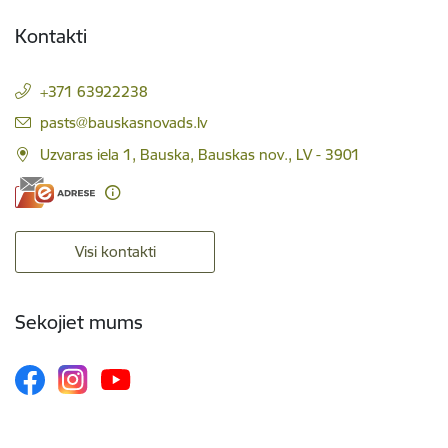
Kontakti
+371 63922238
E-pasts:
pasts@bauskasnovads.lv
Uzvaras iela 1, Bauska, Bauskas nov., LV - 3901
Visi kontakti
Sekojiet mums