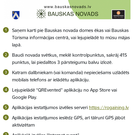
Saņem karti pie Bauskas novada domes ēkas vai Bauskas
Tūrisma informācijas centrā, vai lejupielādē to mūsu mājas
lapā.
Baudi novada svētkus, meklē kontrolpunktus, sakrāj 415
punktus, lai piedalītos 3 pārsteigumu balvu izlozē.
Katram dalībniekam (vai komandai) nepieciešams uzlādēts
mobilais telefons ar ielādētu aplikāciju.
Lejupielādē “QREvented” aplikāciju no App Store vai
Google Play.
Aplikācijas iestatījumos izvēlies serveri
https://rogaining.lv
Aplikācijas iestatījumos ieslēdz GPS, arī tālrunī GPS jābūt
aktivizētam