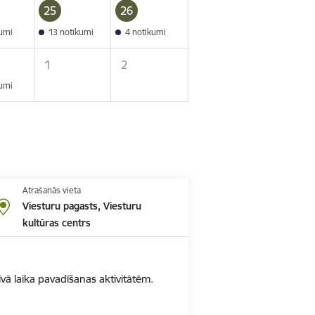
25
26
kumi
13 notikumi
4 notikumi
1
2
kumi
Atrašanās vieta
Viesturu pagasts, Viesturu
kultūras centrs
vā laika pavadīšanas aktivitātēm.