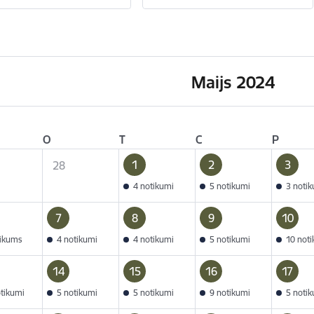
Maijs 2024
O
T
C
P
1
2
3
28
4 notikumi
5 notikumi
3 noti
7
8
9
10
tikums
4 notikumi
4 notikumi
5 notikumi
10 not
14
15
16
17
otikumi
5 notikumi
5 notikumi
9 notikumi
5 noti