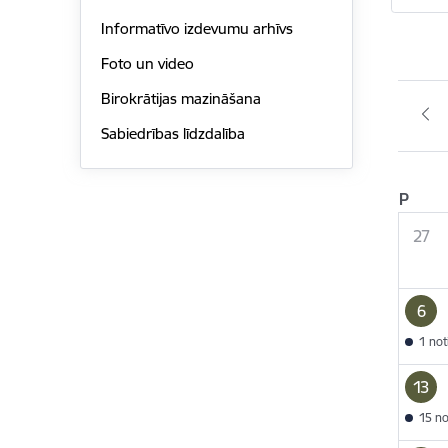
Informatīvo izdevumu arhīvs
Foto un video
Birokrātijas mazināšana
Sabiedrības līdzdalība
P
27
6
1 no
13
15 n