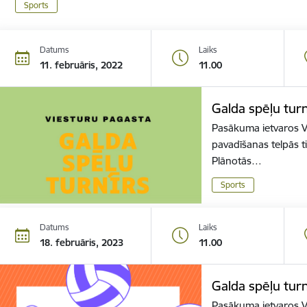
Sports
Datums
Laiks
11. februāris, 2022
11.00
Galda spēļu turn
Pasākuma ietvaros Vi
pavadīšanas telpās ti
Plānotās…
Sports
Datums
Laiks
18. februāris, 2023
11.00
Galda spēļu turn
Pasākuma ietvaros Vi