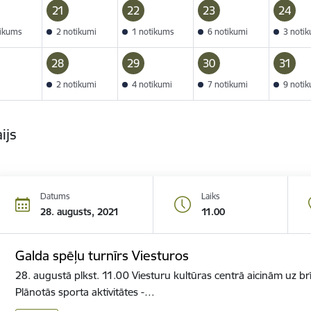
21
22
23
24
tikums
2 notikumi
1 notikums
6 notikumi
3 noti
28
29
30
31
2 notikumi
4 notikumi
7 notikumi
9 noti
ijs
Datums
Laiks
28. augusts, 2021
11.00
Galda spēļu turnīrs Viesturos
28. augustā plkst. 11.00 Viesturu kultūras centrā aicinām uz brī
Plānotās sporta aktivitātes -…