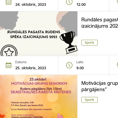
24. oktobris, 2023
12.00
Rundāles pagas
izaicinājums 202
Sports
Datums
Laiks
25. oktobris, 2023
9.00
Motivācijas gru
pārgājiens"
Sports