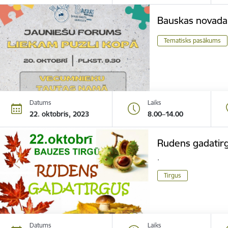
Bauskas novada
Tematisks pasākums
Datums
Laiks
22. oktobris, 2023
8.00–14.00
Rudens gadatir
.
Tirgus
Datums
Laiks