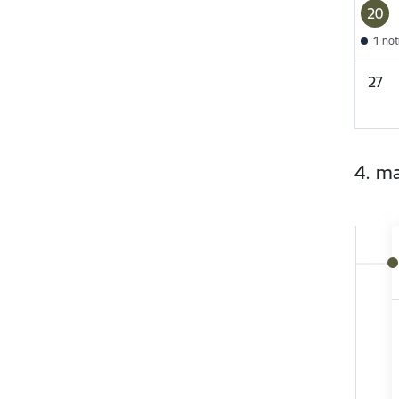
20
1 no
27
4. ma