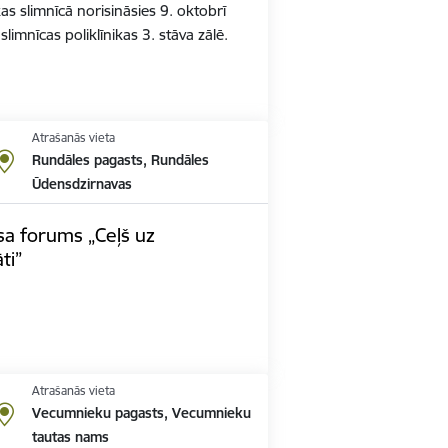
 slimnīcā norisināsies 9. oktobrī
limnīcas poliklīnikas 3. stāva zālē.
Atrašanās vieta
Rundāles pagasts, Rundāles
Ūdensdzirnavas
a forums „Ceļš uz
ti”
Atrašanās vieta
Vecumnieku pagasts, Vecumnieku
tautas nams