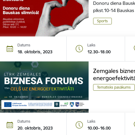
Donoru diena Bauskas
plkst.10-14 Bauskas s
Sports
Datums
Laiks
18. oktobris, 2023
12.30–18.00
Zemgales biznes
energoefektivitā
Tematisks pasākums
Datums
Laiks
20. oktobris, 2023
10.00–16.00