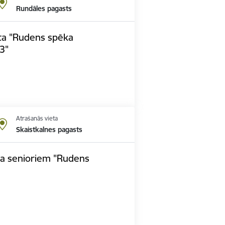
Rundāles pagasts
ta "Rudens spēka
3"
Atrašanās vieta
Skaistkalnes pagasts
pa senioriem "Rudens