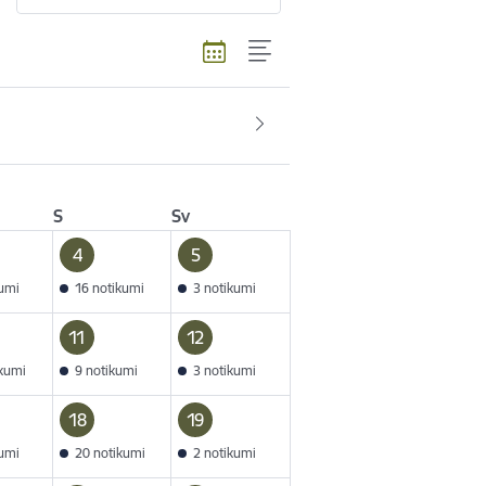
S
Sv
4
5
kumi
16 notikumi
3 notikumi
11
12
ikumi
9 notikumi
3 notikumi
18
19
kumi
20 notikumi
2 notikumi