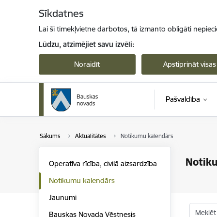
Pāriet uz lapas saturu
Sīkdatnes
Lai šī tīmekļvietne darbotos, tā izmanto obligāti nepiec
Lūdzu, atzīmējiet savu izvēli:
Noraidīt
Apstiprināt visas
Pašvaldība
Sākums
Aktualitātes
Notikumu kalendārs
Notik
Operatīva rīcība, civilā aizsardzība
Notikumu kalendārs
Jaunumi
Meklēt
Bauskas Novada Vēstnesis