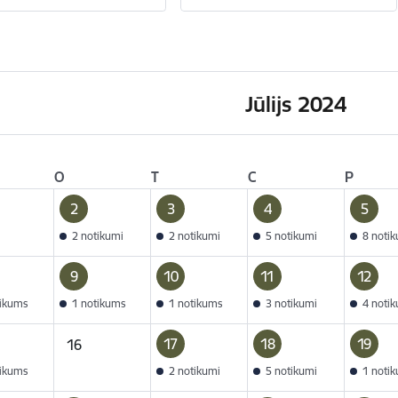
Jūlijs 2024
O
T
C
P
2
3
4
5
2 notikumi
2 notikumi
5 notikumi
8 noti
9
10
11
12
tikums
1 notikums
1 notikums
3 notikumi
4 noti
17
18
19
16
tikums
2 notikumi
5 notikumi
1 noti