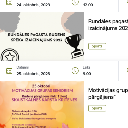
24. oktobris, 2023
12.00
Rundāles pagas
izaicinājums 202
Sports
Datums
Laiks
25. oktobris, 2023
9.00
Motivācijas gru
pārgājiens"
Sports