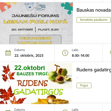
Bauskas novada
Tematisks pasākums
Datums
Laiks
22. oktobris, 2023
8.00–14.00
Rudens gadatir
.
Tirgus
Datums
Laiks