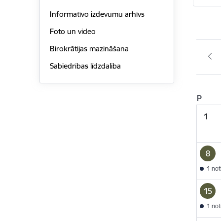
Informatīvo izdevumu arhīvs
Foto un video
Birokrātijas mazināšana
Sabiedrības līdzdalība
P
1
8
1 no
15
1 no