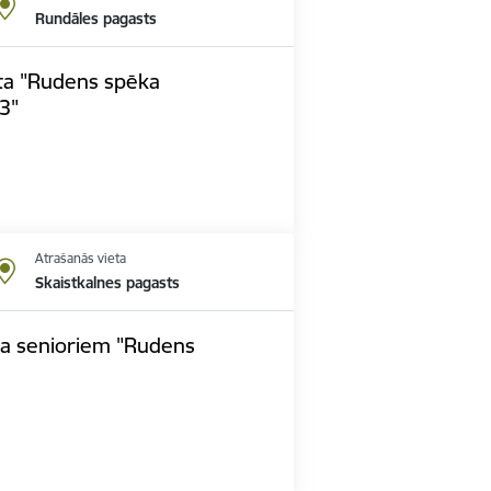
Rundāles pagasts
ta "Rudens spēka
3"
Atrašanās vieta
Skaistkalnes pagasts
pa senioriem "Rudens