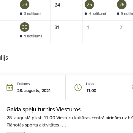
23
25
26
24
3 notikumi
4 notikumi
5 noti
30
31
1
2
1 notikums
lijs
Datums
Laiks
28. augusts, 2021
11.00
Galda spēļu turnīrs Viesturos
28. augustā plkst. 11.00 Viesturu kultūras centrā aicinām uz brī
Plānotās sporta aktivitātes -…