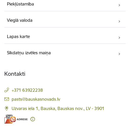
Piekļūstamība
Vieglā valoda
Lapas karte
Sīkdatņu izvēles maiņa
Kontakti
+371 63922238
E-pasts:
pasts@bauskasnovads.lv
Uzvaras iela 1, Bauska, Bauskas nov., LV - 3901