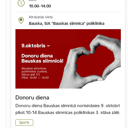
10.00–14.00
Atrašanās vieta
Bauska, SIA "Bauskas slimnīca" poliklīnika
Donoru diena
Donoru diena Bauskas slimnīcā norisināsies 9. oktobrī
plkst.10-14 Bauskas slimnīcas poliklīnikas 3. stāva zālē.
Sports