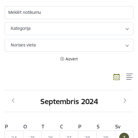
Meklēt notikumu
Kategorija
Norises vieta
Aizvērt
Septembris 2024
P
O
T
C
P
S
Sv
1
24
25
26
27
28
29