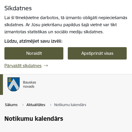
Pāriet uz lapas saturu
Sīkdatnes
Spied
lai meklētu
Enter
Lai šī tīmekļvietne darbotos, tā izmanto obligāti nepieciešamās
sīkdatnes. Ar Jūsu piekrišanu papildus šajā vietnē var tikt
izmantotas statistikas un sociālo mediju sīkdatnes.
Lūdzu, atzīmējiet savu izvēli:
Noraidīt
Apstiprināt visas
Pārvaldīt sīkdatnes
Sākums
Aktualitātes
Notikumu kalendārs
Notikumu kalendārs