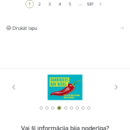
…
1
2
3
4
5
587
Pašreizējā lapa
Lapa
Lapa
Lapa
Lapa
Drukāt lapu
Vai šī informācija bija noderīga?