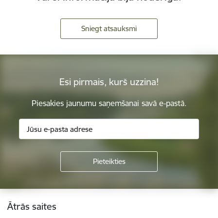
Sniegt atsauksmi
Esi pirmais, kurš uzzina!
Piesakies jaunumu saņemšanai savā e-pastā.
Kājene
Ātrās saites