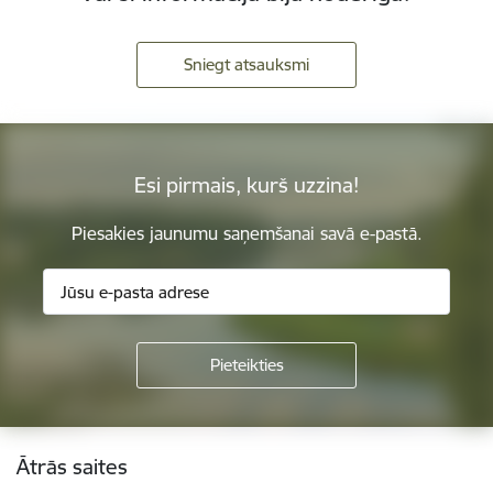
Sniegt atsauksmi
Esi pirmais, kurš uzzina!
Piesakies jaunumu saņemšanai savā e-pastā.
Kājene
Ātrās saites