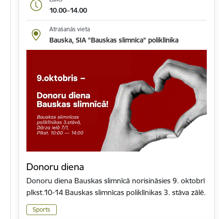
10.00–14.00
Atrašanās vieta
Bauska, SIA "Bauskas slimnīca" poliklīnika
Donoru diena
Donoru diena Bauskas slimnīcā norisināsies 9. oktobrī
plkst.10-14 Bauskas slimnīcas poliklīnikas 3. stāva zālē.
Sports