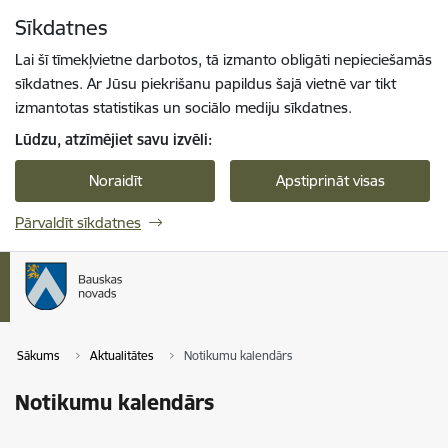
Pāriet uz lapas saturu
Sīkdatnes
Spied
lai meklētu
Enter
Lai šī tīmekļvietne darbotos, tā izmanto obligāti nepieciešamās
sīkdatnes. Ar Jūsu piekrišanu papildus šajā vietnē var tikt
izmantotas statistikas un sociālo mediju sīkdatnes.
Lūdzu, atzīmējiet savu izvēli:
Noraidīt
Apstiprināt visas
Pārvaldīt sīkdatnes
Sākums
Aktualitātes
Notikumu kalendārs
Notikumu kalendārs