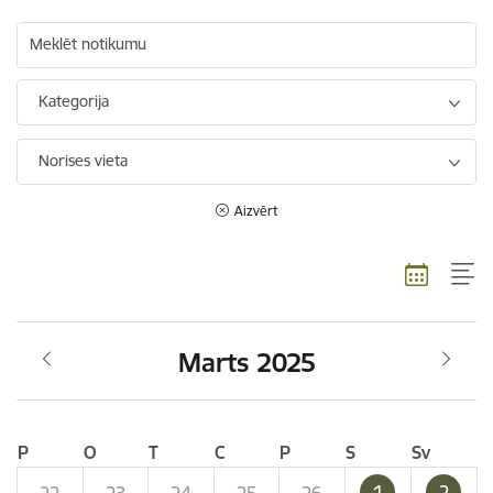
Meklēt notikumu
Kategorija
Norises vieta
Aizvērt
Marts 2025
P
O
T
C
P
S
Sv
1
2
22
23
24
25
26