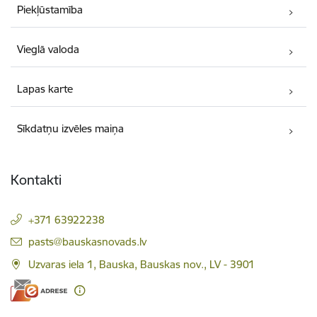
Piekļūstamība
Vieglā valoda
Lapas karte
Sīkdatņu izvēles maiņa
Kontakti
+371 63922238
E-pasts:
pasts@bauskasnovads.lv
Uzvaras iela 1, Bauska, Bauskas nov., LV - 3901