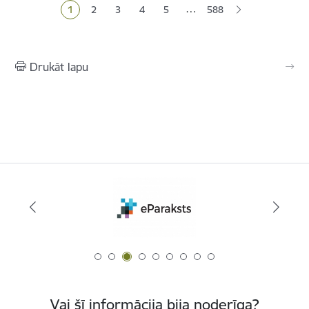
…
1
2
3
4
5
588
Pašreizējā lapa
Lapa
Lapa
Lapa
Lapa
Drukāt lapu
Vai šī informācija bija noderīga?