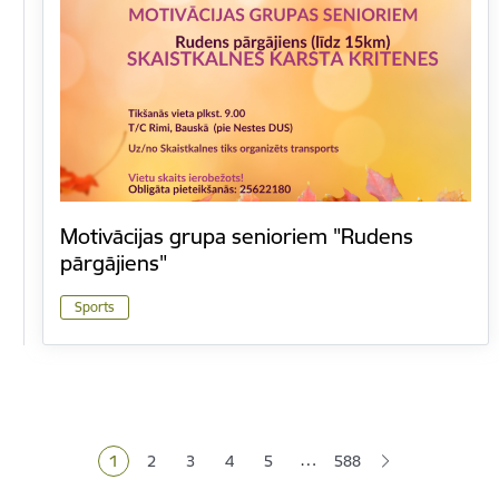
Motivācijas grupa senioriem "Rudens
pārgājiens"
Sports
Lapošana
…
1
2
3
4
5
588
Pašreizējā lapa
Lapa
Lapa
Lapa
Lapa