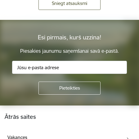
Sniegt atsauksmi
Esi pirmais, kurš uzzina!
Piesakies jaunumu saņemšanai savā e-pastā.
Kājene
Ātrās saites
Vakances