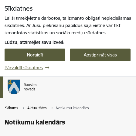
Pāriet uz lapas saturu
Sīkdatnes
Spied
lai meklētu
Enter
Lai šī tīmekļvietne darbotos, tā izmanto obligāti nepieciešamās
sīkdatnes. Ar Jūsu piekrišanu papildus šajā vietnē var tikt
izmantotas statistikas un sociālo mediju sīkdatnes.
Lūdzu, atzīmējiet savu izvēli:
Noraidīt
Apstiprināt visas
Pārvaldīt sīkdatnes
Sākums
Aktualitātes
Notikumu kalendārs
Notikumu kalendārs