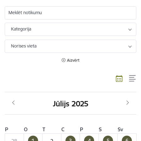
Meklēt notikumu
Kategorija
Norises vieta
Aizvērt
Jūlijs 2025
P
O
T
C
P
S
Sv
1
3
4
5
6
28
2