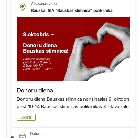
Atrašanās vieta
Bauska, SIA "Bauskas slimnīca" poliklīnika
Donoru diena
Donoru diena Bauskas slimnīcā norisināsies 9. oktobrī
plkst.10-14 Bauskas slimnīcas poliklīnikas 3. stāva zālē.
Sports
Datums