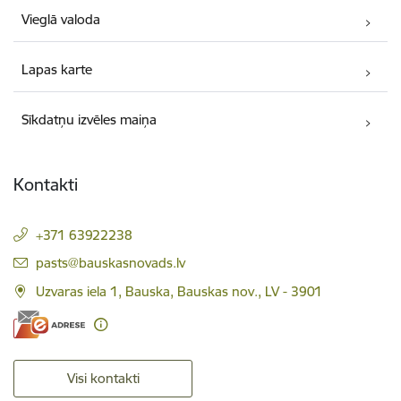
Vieglā valoda
Lapas karte
Sīkdatņu izvēles maiņa
Kontakti
+371 63922238
E-pasts:
pasts@bauskasnovads.lv
Uzvaras iela 1, Bauska, Bauskas nov., LV - 3901
Visi kontakti