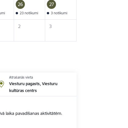
26
27
kumi
23 notikumi
3 notikumi
2
3
Atrašanās vieta
Viesturu pagasts, Viesturu
kultūras centrs
vā laika pavadīšanas aktivitātēm.