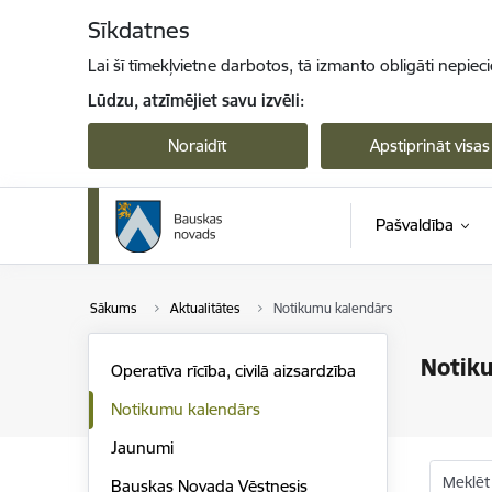
Pāriet uz lapas saturu
Sīkdatnes
Lai šī tīmekļvietne darbotos, tā izmanto obligāti nepiec
Lūdzu, atzīmējiet savu izvēli:
Noraidīt
Apstiprināt visas
Pašvaldība
Sākums
Aktualitātes
Notikumu kalendārs
Notik
Operatīva rīcība, civilā aizsardzība
Notikumu kalendārs
Jaunumi
Meklēt
Bauskas Novada Vēstnesis