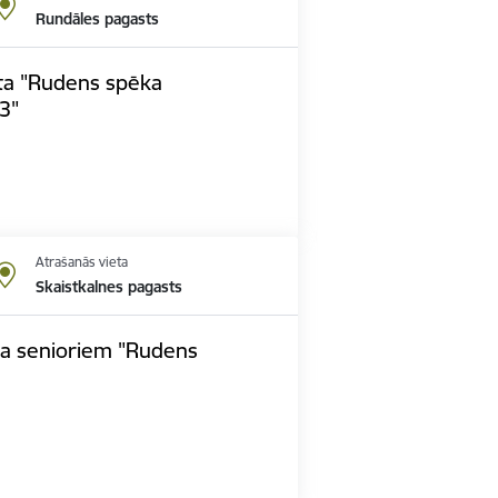
Rundāles pagasts
ta "Rudens spēka
3"
Atrašanās vieta
Skaistkalnes pagasts
pa senioriem "Rudens