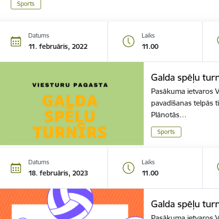
Sports
Datums
Laiks
11. februāris, 2022
11.00
Galda spēļu turn
Pasākuma ietvaros Vi
pavadīšanas telpās ti
Plānotās…
Sports
Datums
Laiks
18. februāris, 2023
11.00
Galda spēļu turn
Pasākuma ietvaros Vi