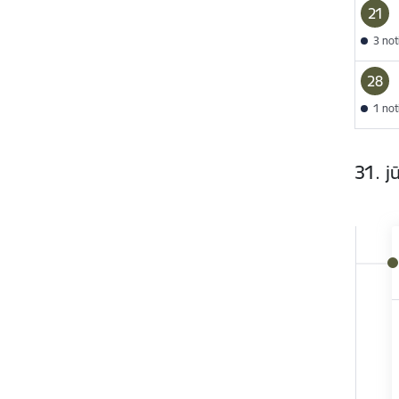
21
3 no
28
1 no
31. jū