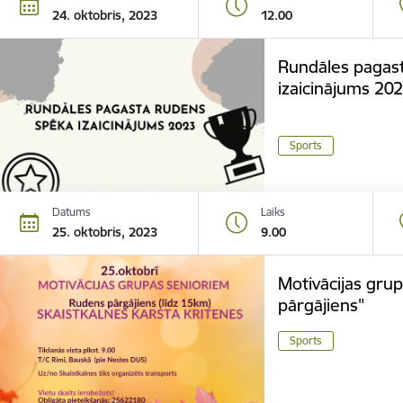
24. oktobris, 2023
12.00
Rundāles pagas
izaicinājums 202
Sports
Datums
Laiks
25. oktobris, 2023
9.00
Motivācijas gru
pārgājiens"
Sports