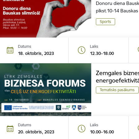
Donoru diena Bauskas
plkst.10-14 Bauskas s
Sports
Datums
Laiks
18. oktobris, 2023
12.30–18.00
Zemgales biznes
energoefektivitā
Tematisks pasākums
Datums
Laiks
20. oktobris, 2023
10.00–16.00