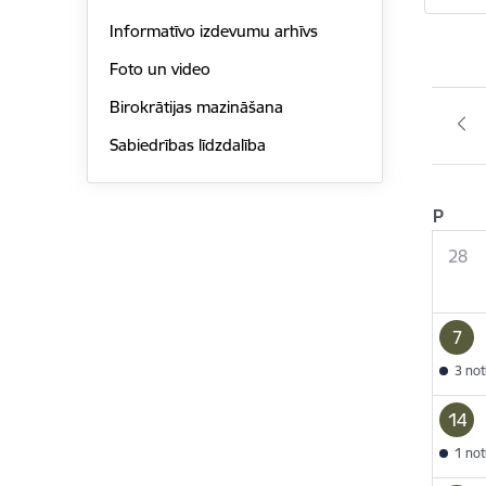
Informatīvo izdevumu arhīvs
Foto un video
Birokrātijas mazināšana
Sabiedrības līdzdalība
P
28
7
3 no
14
1 no