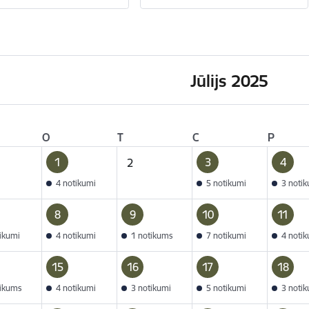
Jūlijs 2025
O
T
C
P
1
3
4
2
4 notikumi
5 notikumi
3 noti
8
9
10
11
tikumi
4 notikumi
1 notikums
7 notikumi
4 noti
15
16
17
18
tikums
4 notikumi
3 notikumi
5 notikumi
3 noti