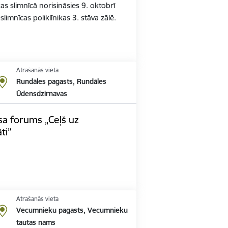
 slimnīcā norisināsies 9. oktobrī
limnīcas poliklīnikas 3. stāva zālē.
Atrašanās vieta
Rundāles pagasts, Rundāles
Ūdensdzirnavas
a forums „Ceļš uz
ti”
Atrašanās vieta
Vecumnieku pagasts, Vecumnieku
tautas nams