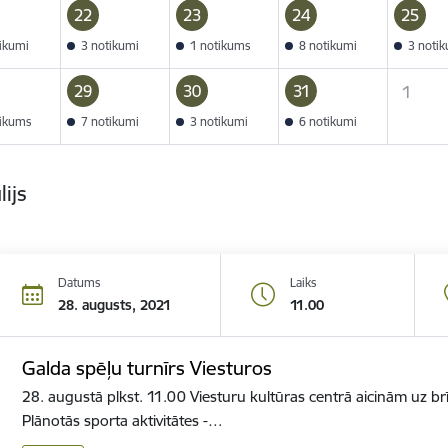
22
23
24
25
tikumi
3 notikumi
1 notikums
8 notikumi
3 noti
29
30
31
1
tikums
7 notikumi
3 notikumi
6 notikumi
lijs
Datums
Laiks
28. augusts, 2021
11.00
Galda spēļu turnīrs Viesturos
28. augustā plkst. 11.00 Viesturu kultūras centrā aicinām uz brī
Plānotās sporta aktivitātes -…