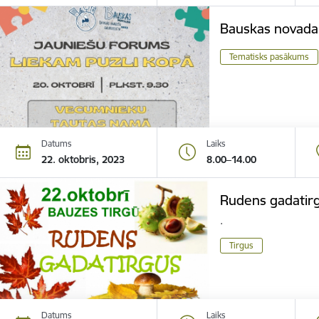
Bauskas novada
Tematisks pasākums
Datums
Laiks
22. oktobris, 2023
8.00–14.00
Rudens gadatir
.
Tirgus
Datums
Laiks