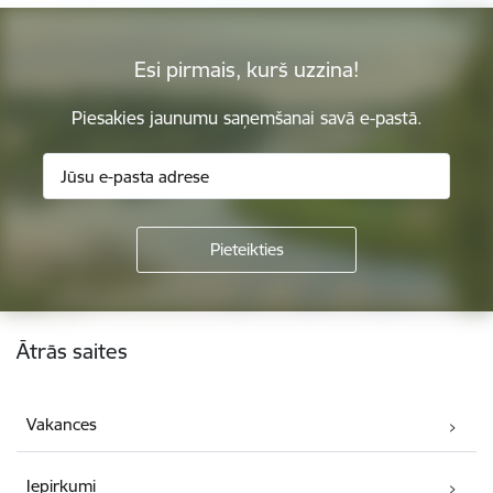
Esi pirmais, kurš uzzina!
Piesakies jaunumu saņemšanai savā e-pastā.
Kājene
Ātrās saites
Vakances
Iepirkumi