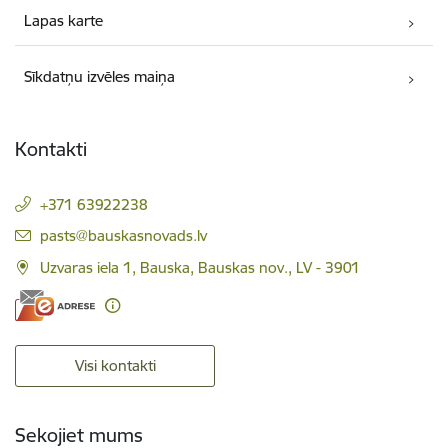
Lapas karte
Sīkdatņu izvēles maiņa
Kontakti
+371 63922238
E-pasts:
pasts@bauskasnovads.lv
Uzvaras iela 1, Bauska, Bauskas nov., LV - 3901
Visi kontakti
Sekojiet mums