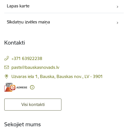
Lapas karte
Sīkdatņu izvēles maiņa
Kontakti
+371 63922238
E-pasts:
pasts@bauskasnovads.lv
Uzvaras iela 1, Bauska, Bauskas nov., LV - 3901
Visi kontakti
Sekojiet mums