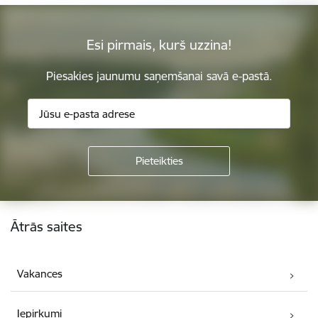
Esi pirmais, kurš uzzina!
Piesakies jaunumu saņemšanai savā e-pastā.
Kājene
Ātrās saites
Vakances
Iepirkumi