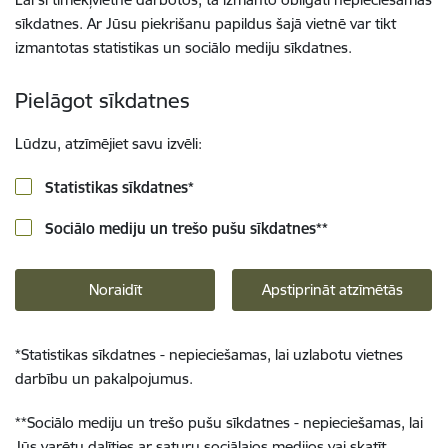
sīkdatnes. Ar Jūsu piekrišanu papildus šajā vietnē var tikt
izmantotas statistikas un sociālo mediju sīkdatnes.
Pielāgot sīkdatnes
Lūdzu, atzīmējiet savu izvēli:
Statistikas sīkdatnes
*
Sociālo mediju un trešo pušu sīkdatnes
**
Noraidīt
Apstiprināt atzīmētās
*
Statistikas sīkdatnes - nepieciešamas, lai uzlabotu vietnes
darbību un pakalpojumus.
**
Sociālo mediju un trešo pušu sīkdatnes - nepieciešamas, lai
Jūs varētu dalīties ar saturu sociālajos medijos vai skatīt