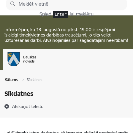
Pāriet uz lapas saturu
Izmaiņas
Spied
lai meklētu
Enter
Informējam, ka 13. augustā no plkst. 19.00 ir iespējami
īslaicīgi tīmekļvietnes darbības traucējumi, jo tiks veikti
uzturēšanas darbi. Atvainojamies par sagādātajām neērtībām!
Sākums
Sīkdatnes
Sīkdatnes
Atskaņot tekstu
Lai šī tīmekļvietne darbotos, tā izmanto obligāti nepieciešamās