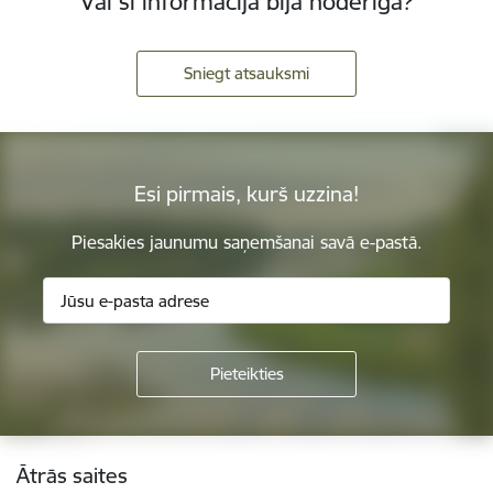
Vai šī informācija bija noderīga?
Sniegt atsauksmi
Esi pirmais, kurš uzzina!
Piesakies jaunumu saņemšanai savā e-pastā.
Kājene
Ātrās saites