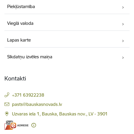
Piekļūstamība
Vieglā valoda
Lapas karte
Sīkdatņu izvēles maiņa
Kontakti
+371 63922238
E-pasts:
pasts@bauskasnovads.lv
Uzvaras iela 1, Bauska, Bauskas nov., LV - 3901