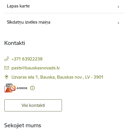
Lapas karte
Sīkdatņu izvēles maiņa
Kontakti
+371 63922238
E-pasts:
pasts@bauskasnovads.lv
Uzvaras iela 1, Bauska, Bauskas nov., LV - 3901
Visi kontakti
Sekojiet mums