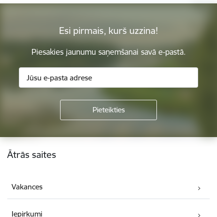
Esi pirmais, kurš uzzina!
Piesakies jaunumu saņemšanai savā e-pastā.
Kājene
Ātrās saites
Vakances
Iepirkumi