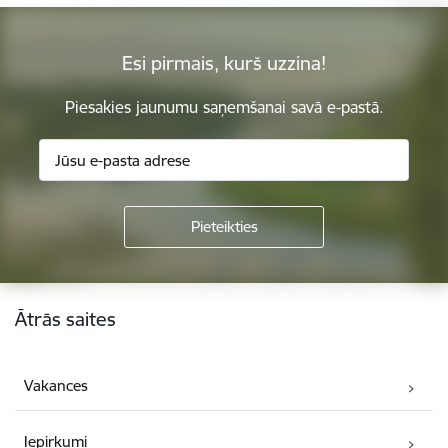
Esi pirmais, kurš uzzina!
Piesakies jaunumu saņemšanai savā e-pastā.
Kājene
Ātrās saites
Vakances
Iepirkumi