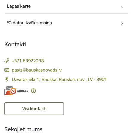
Lapas karte
Sīkdatņu izvēles maiņa
Kontakti
+371 63922238
E-pasts:
pasts@bauskasnovads.lv
Uzvaras iela 1, Bauska, Bauskas nov., LV - 3901
Visi kontakti
Sekojiet mums