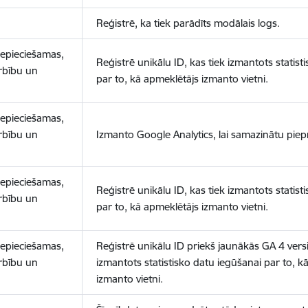
Reģistrē, ka tiek parādīts modālais logs.
nepieciešamas,
Reģistrē unikālu ID, kas tiek izmantots statist
arbību un
par to, kā apmeklētājs izmanto vietni.
nepieciešamas,
arbību un
Izmanto Google Analytics, lai samazinātu piep
nepieciešamas,
Reģistrē unikālu ID, kas tiek izmantots statist
arbību un
par to, kā apmeklētājs izmanto vietni.
nepieciešamas,
Reģistrē unikālu ID priekš jaunākās GA 4 versij
arbību un
izmantots statistisko datu iegūšanai par to, k
izmanto vietni.