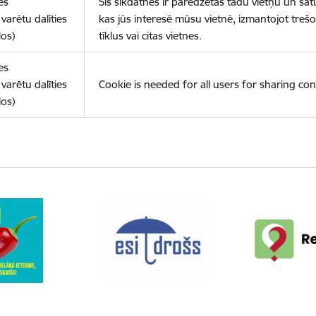
es
Šīs sīkdatnes ir paredzētas tādu vietņu un sat
varētu dalīties
kas jūs interesē mūsu vietnē, izmantojot treš
los)
tīklus vai citas vietnes.
es
varētu dalīties
Cookie is needed for all users for sharing con
los)