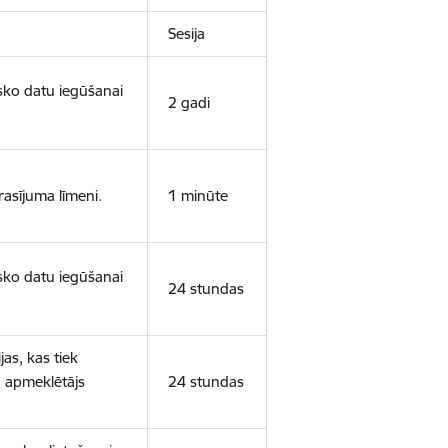
Sesija
isko datu iegūšanai
2 gadi
rasījuma līmeni.
1 minūte
isko datu iegūšanai
24 stundas
as, kas tiek
ā apmeklētājs
24 stundas