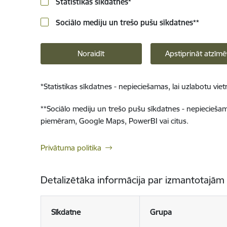
Statistikas sīkdatnes
*
Sociālo mediju un trešo pušu sīkdatnes
**
Noraidīt
Apstiprināt atzīmē
*
Statistikas sīkdatnes - nepieciešamas, lai uzlabotu v
**
Sociālo mediju un trešo pušu sīkdatnes - nepieciešamas
piemēram, Google Maps, PowerBI vai citus.
Privātuma politika
Detalizētāka informācija par izmantotajām
Sīkdatne
Grupa