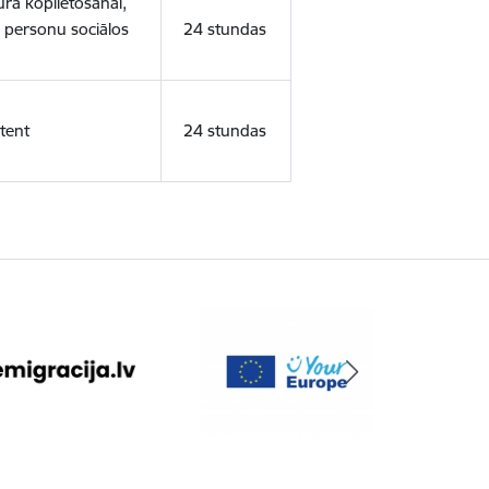
ura koplietošanai,
o personu sociālos
24 stundas
tent
24 stundas