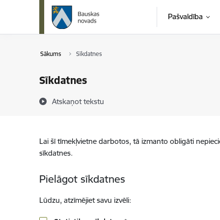
Pāriet uz lapas saturu
Pašvaldība
Sākums
Sīkdatnes
Sīkdatnes
Atskaņot tekstu
Lai šī tīmekļvietne darbotos, tā izmanto obligāti nepiec
sīkdatnes.
Pielāgot sīkdatnes
Lūdzu, atzīmējiet savu izvēli: