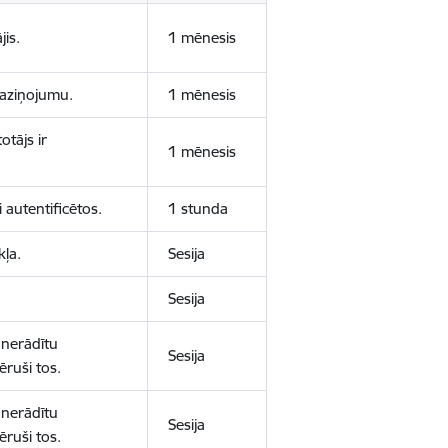
jis.
1 mēnesis
 paziņojumu.
1 mēnesis
otājs ir
1 mēnesis
 autentificētos.
1 stunda
kļa.
Sesija
Sesija
 nerādītu
Sesija
ēruši tos.
 nerādītu
Sesija
ēruši tos.