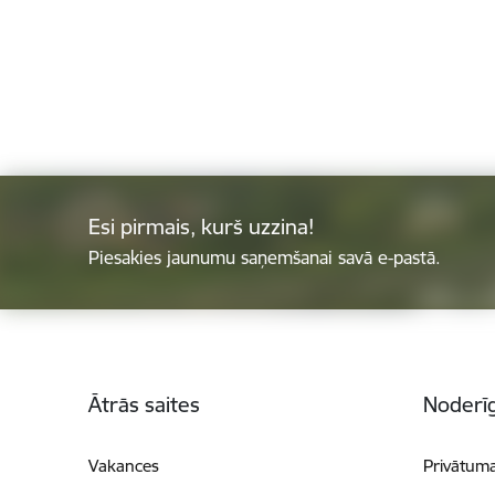
Esi pirmais, kurš uzzina!
Piesakies jaunumu saņemšanai savā e-pastā.
Kājene
Ātrās saites
Noderīg
Vakances
Privātuma