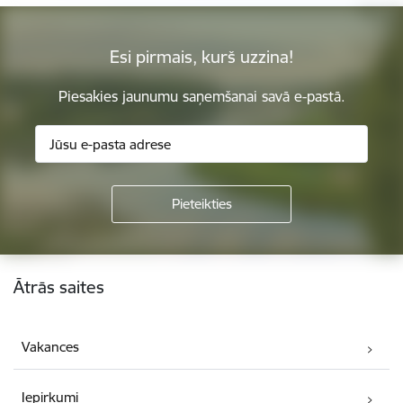
Esi pirmais, kurš uzzina!
Piesakies jaunumu saņemšanai savā e-pastā.
Kājene
Ātrās saites
Vakances
Iepirkumi