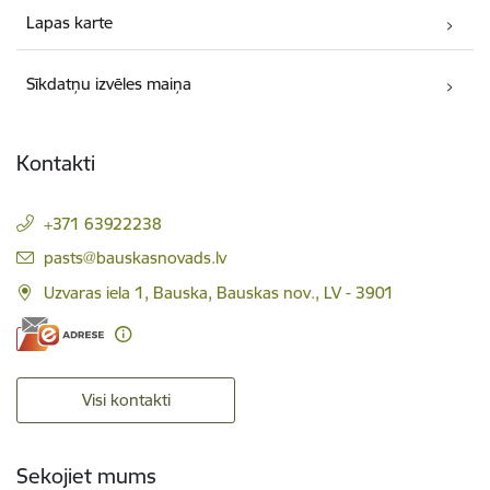
Lapas karte
Sīkdatņu izvēles maiņa
Kontakti
+371 63922238
E-pasts:
pasts@bauskasnovads.lv
Uzvaras iela 1, Bauska, Bauskas nov., LV - 3901
Visi kontakti
Sekojiet mums