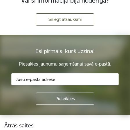
Vai šī informācija bija noderīga?
Sniegt atsauksmi
Esi pirmais, kurš uzzina!
Piesakies jaunumu saņemšanai savā e-pastā.
Kājene
Ātrās saites