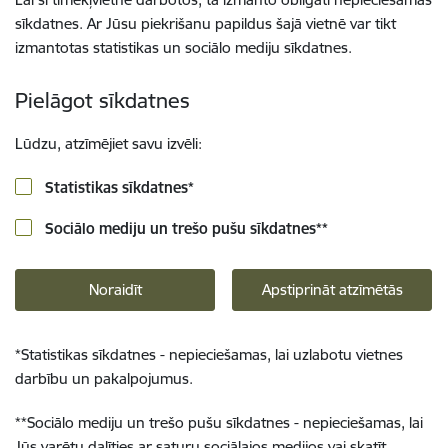
sīkdatnes. Ar Jūsu piekrišanu papildus šajā vietnē var tikt
izmantotas statistikas un sociālo mediju sīkdatnes.
Pielāgot sīkdatnes
Lūdzu, atzīmējiet savu izvēli:
Statistikas sīkdatnes
*
Sociālo mediju un trešo pušu sīkdatnes
**
Noraidīt
Apstiprināt atzīmētās
*
Statistikas sīkdatnes - nepieciešamas, lai uzlabotu vietnes
darbību un pakalpojumus.
**
Sociālo mediju un trešo pušu sīkdatnes - nepieciešamas, lai
Jūs varētu dalīties ar saturu sociālajos medijos vai skatīt