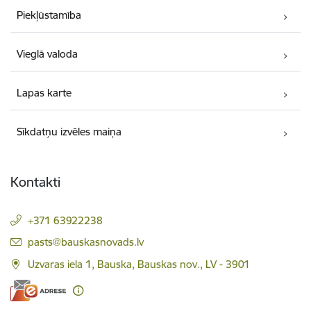
Piekļūstamība
Vieglā valoda
Lapas karte
Sīkdatņu izvēles maiņa
Kontakti
+371 63922238
E-pasts:
pasts@bauskasnovads.lv
Uzvaras iela 1, Bauska, Bauskas nov., LV - 3901