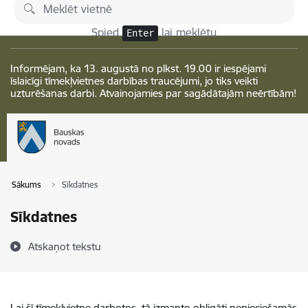
Pāriet uz lapas saturu
Izmaiņas
Spied
lai meklētu
Enter
Informējam, ka 13. augustā no plkst. 19.00 ir iespējami
īslaicīgi tīmekļvietnes darbības traucējumi, jo tiks veikti
uzturēšanas darbi. Atvainojamies par sagādātajām neērtībām!
Sākums
Sīkdatnes
Sīkdatnes
Atskaņot tekstu
Lai šī tīmekļvietne darbotos, tā izmanto obligāti nepieciešamās