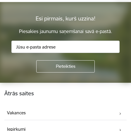
Esi pirmais, kurš uzzina!
Piesakies jaunumu saņemšanai savā e-pastā.
Kājene
Ātrās saites
Vakances
Iepirkumi