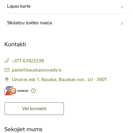
Lapas karte
Sīkdatņu izvēles maiņa
Kontakti
+371 63922238
E-pasts:
pasts@bauskasnovads.lv
Uzvaras iela 1, Bauska, Bauskas nov., LV - 3901
Visi kontakti
Sekojiet mums