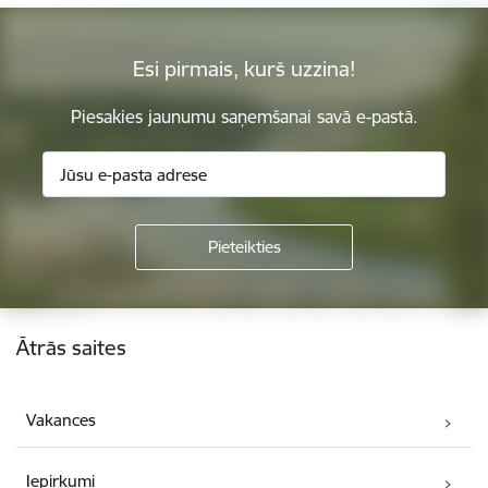
Esi pirmais, kurš uzzina!
Piesakies jaunumu saņemšanai savā e-pastā.
Kājene
Ātrās saites
Vakances
Iepirkumi