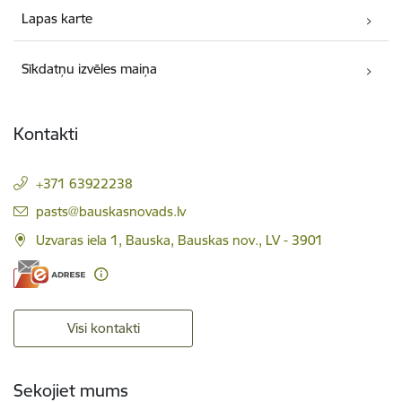
Lapas karte
Sīkdatņu izvēles maiņa
Kontakti
+371 63922238
E-pasts:
pasts@bauskasnovads.lv
Uzvaras iela 1, Bauska, Bauskas nov., LV - 3901
Visi kontakti
Sekojiet mums